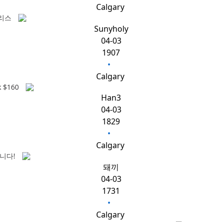
Calgary
리스
Sunyholy
04-03
1907
•
Calgary
k $160
Han3
04-03
1829
•
Calgary
니다!
돼끼
04-03
1731
•
Calgary