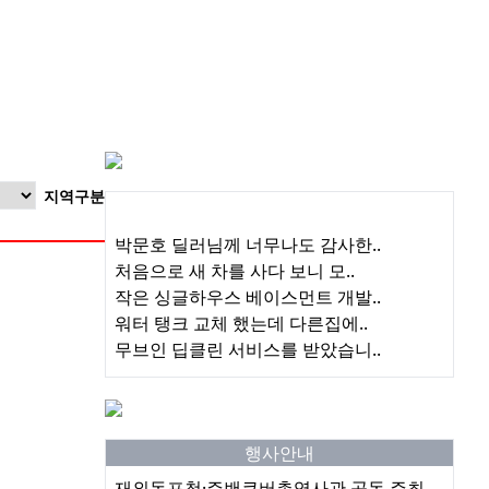
지역구분
업소록 최신 리뷰
박문호 딜러님께 너무나도 감사한..
처음으로 새 차를 사다 보니 모..
작은 싱글하우스 베이스먼트 개발..
워터 탱크 교체 했는데 다른집에..
무브인 딥클린 서비스를 받았습니..
행사안내
재외동포청·주밴쿠버총영사관 공동 주최..