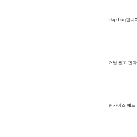
skip bag팝니
캐달 팔고 한
퀸사이즈 배드