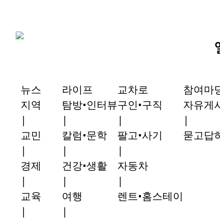
뉴스
라이프
교차로
참여마
지역
탐방•인터뷰
구인•구직
자유게
|
|
|
|
교민
칼럼•문학
팔고•사기
묻고답
|
|
|
경제
건강•생활
자동차
|
|
|
교육
여행
렌트•홈스테이
|
|