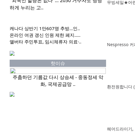
"외국인 할증은 없다"… 2030 거주자도 당당
무빙세일★어린
하게 누리는 고..
캐나다 상반기 1만607명 추방…인..
온라인 여권 갱신 인원 제한 폐지…..
앨버타 주민투표, 임시체류자 의료·..
Nespresso 
핫이슈
주춤하던 기름값 다시 상승세 - 중동정세 악
화, 국제공급망 ..
환전원합니다 (
헤어드라이기, 