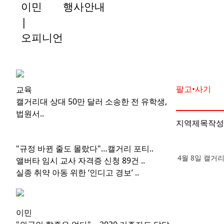
이민
행사안내
|
오피니언
팔고•사기
교육
캘거리대 상대 50만 달러 소송한 전 유학생,
법원서..
지역
제목
작성
"규정 바뀐 줄도 몰랐다"…캘거리 포티..
4월 8일 캘거
앨버타 임시 교사 자격증 신청 89건 ..
실종 취약 아동 위한 ‘인디고 경보’ ..
이민