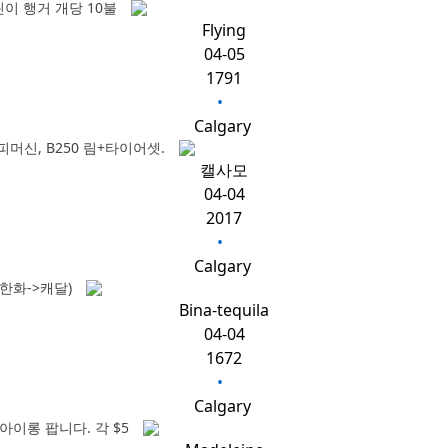
이 행거 개당 10불
Flying
04-05
1791
•
Calgary
커피머신, B250 림+타이어셋.
캘사모
04-04
2017
•
Calgary
한화->캐달)
Bina-tequila
04-04
1672
•
Calgary
아이롱 팝니다. 각 $5