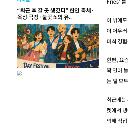
Fries'
“퇴근 후 갈 곳 생겼다” 한인 축체·
옥상 극장·불꽃쇼의 유..
이 밖에도
이 어우러
미식 경험
한편, 요
짝 열어 
는 일 모
최근에는 
켓에서 냉
입해 직접