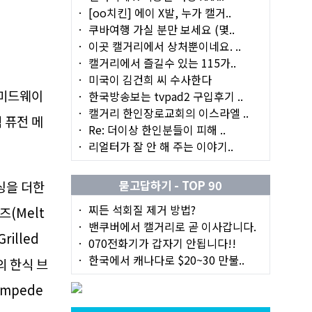
[oo치킨] 에이 X발, 누가 캘거..
쿠바여행 가실 분만 보세요 (몇..
이곳 캘거리에서 상처뿐이네요. ..
캘거리에서 즐길수 있는 115가..
미국이 김건희 씨 수사한다
 미드웨이
한국방송보는 tvpad2 구입후기 ..
캘거리 한인장로교회의 이스라엘 ..
 퓨전 메
Re: 더이상 한인분들이 피해 ..
리얼터가 잘 안 해 주는 이야기..
묻고답하기 - TOP 90
이싱을 더한
찌든 석회질 제거 방법?
즈(Melt
밴쿠버에서 캘거리로 곧 이사갑니다.
rilled
070전화기가 갑자기 안됩니다!!
한국에서 캐나다로 $20~30 만불..
의 한식 브
ampede