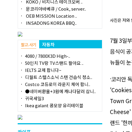
KOKO / 비지니스 테이크오버 ..
문코리아바베큐 / Cook, server..
OEB MISSION Location ..
사진은 저와
INSADONG KOREA BBQ..
7월 3일
자동차
팔고.사기
음식이 공
4080 / 7800X3D High-..
뉴들이 눈
50인치 TV랑 TV스탠드 팔아요 ..
IELTS 교제 팝니다~
디월트 스텔스소닉 스텐 건습식 청소..
코리안 독
'
Costco 코듀로이 라운지 체어 팝니..
'Cookie
●네이버환율+3원에 캐나다달러 삽니..
귀국세일3
Town Gr
Ikea galant 콩모양 유리테이블
Chees
랜드 '한끼
라이프