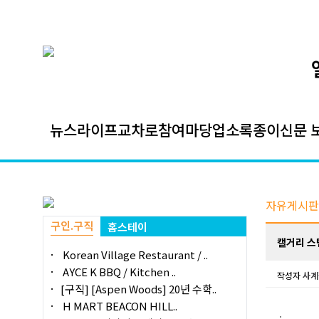
뉴스
라이프
교차로
참여마당
업소록
종이신문 
자유게시판
구인.구직
홈스테이
캘거리 스탬
Korean Village Restaurant / ..
AYCE K BBQ / Kitchen ..
작성자
사계
[구직] [Aspen Woods] 20년 수학..
H MART BEACON HILL..