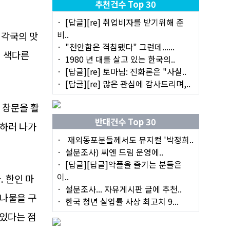
추천건수 Top 30
[답글][re] 취업비자를 받기위해 준
비..
 각국의 맛
"천안함은 격침됐다" 그런데......
 색다른
1980 년 대를 살고 있는 한국의..
[답글][re] 토마님: 진화론은 "사실..
[답글][re] 많은 관심에 감사드리며,..
 창문을 활
반대건수 Top 30
 하러 나가
재외동포분들께서도 뮤지컬 '박정희..
설문조사) 씨엔 드림 운영에..
[답글][답글]악플을 즐기는 분들은
이..
 한인 마
설문조사... 자유게시판 글에 추천..
 나물을 구
한국 청년 실업률 사상 최고치 9...
 있다는 점