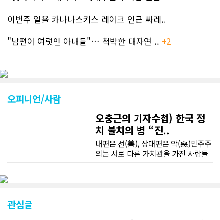
이번주 일욜 카나나스키스 레이크 인근 싸레..
"남편이 여럿인 아내들"… 척박한 대자연 ..
+2
오피니언/사람
오충근의 기자수첩) 한국 정
치 불치의 병 “진..
내편은 선(善), 상대편은 악(惡)민주주
의는 서로 다른 가치관을 가진 사람들
이 공존하는 제도로 서로 다른 이해관
계를 조정하고 합의를 이끌어 내는 제
도다. 이런 민주주의의 원리나 정치의
원리를 모르는 사람은 없을 것이다. 그
러나 한국사회는 언제부터 인지 상대
관심글
편과 공존, 합의, 협치, 타협은 야합, 굴