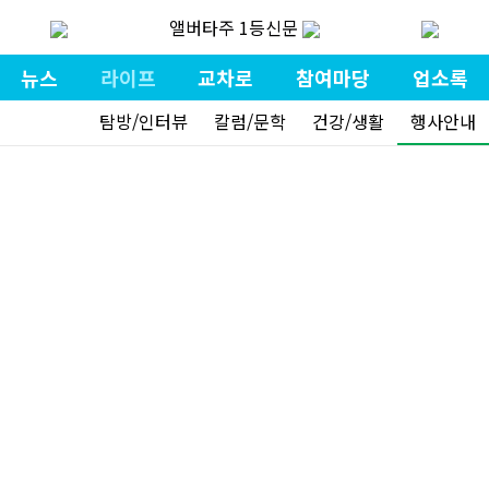
앨버타주 1등신문
뉴스
라이프
교차로
참여마당
업소록
탐방/인터뷰
칼럼/문학
건강/생활
행사안내