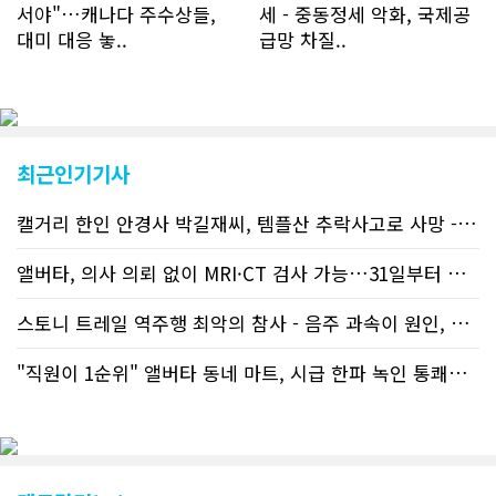
서야"…캐나다 주수상들,
세 - 중동정세 악화, 국제공
대미 대응 놓..
급망 차질..
최근인기기사
캘거리 한인 안경사 박길재씨, 템플산 추락사고로 사망 - 헬기 구조..
앨버타, 의사 의뢰 없이 MRI·CT 검사 가능…31일부터 자비 부..
스토니 트레일 역주행 최악의 참사 - 음주 과속이 원인, 4명 사망..
"직원이 1순위" 앨버타 동네 마트, 시급 한파 녹인 통쾌한 반란 ..