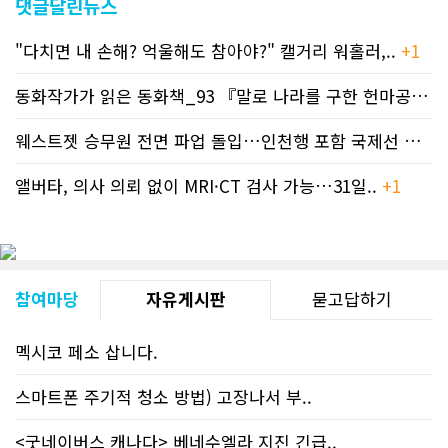
댓글달린뉴스
"다치면 내 손해? 억울해도 참아야?" 캘거리 워홀러,..
+1
동화작가가 읽은 동화책_93 『말로 나라를 구한 헌마공..
+2
웨스트젯 승무원 전면 파업 돌입…인천행 포함 국제선 줄..
+
앨버타, 의사 의뢰 없이 MRI·CT 검사 가능…31일..
+1
참여마당
자유게시판
묻고답하기
멕시코 페소 삽니다.
스마트폰 주기적 청소 방법) 고장나서 부..
<굿네이버스 캐나다> 베네수엘라 지진 긴급..