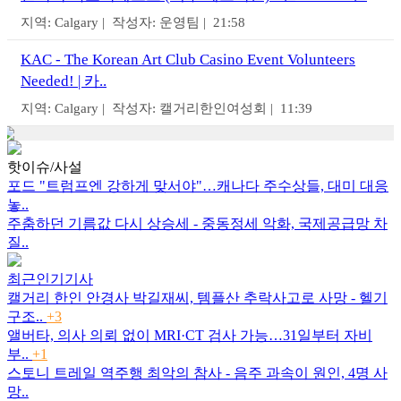
지역: Calgary | 작성자: 운영팀 | 21:58
KAC - The Korean Art Club Casino Event Volunteers
Needed! | 카..
지역: Calgary | 작성자: 캘거리한인여성회 | 11:39
핫이슈/사설
포드 "트럼프엔 강하게 맞서야"…캐나다 주수상들, 대미 대응
놓..
주춤하던 기름값 다시 상승세 - 중동정세 악화, 국제공급망 차
질..
최근인기기사
캘거리 한인 안경사 박길재씨, 템플산 추락사고로 사망 - 헬기
구조..
+3
앨버타, 의사 의뢰 없이 MRI·CT 검사 가능…31일부터 자비
부..
+1
스토니 트레일 역주행 최악의 참사 - 음주 과속이 원인, 4명 사
망..