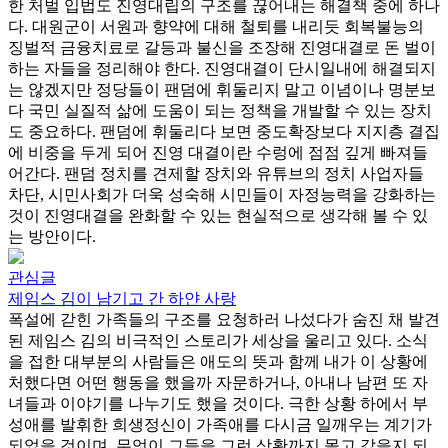
한 처벌 입법도 진영대립의 구조를 끊어내는 해결책 중에 하나
다. 대원군이 서원과 향약에 대해 철퇴를 내리듯 회복불능의
징벌적 금융치료로 갈등과 불신을 조장해 진영대결로 돈 벌이
하는 자들을 정리해야 한다. 진영대결이 단시일내에 해결되지
는 않겠지만 정당들이 팬덤에 휘둘리지 말고 이념이나 명분보
다 국민 실질적 삶에 도움이 되는 정책을 개발할 수 있는 장치
도 중요하다. 팬덤에 휘둘리다 보면 중도확장보다 지지층 결집
에 비중을 두게 되어 진영 대결이란 수렁에 점점 깊게 빠져들
어간다. 팬덤 정치를 견제할 장치와 유튜브의 정치 사업자들
차단, 시민사회가 더욱 성숙해 시민들이 자정능력을 강화하는
것이 진영대결을 완화할 수 있는 현실적으로 생각해 볼 수 있
는 방안이다.
관심글
제임스 김이 남기고 간 하얀 사랑
폭설에 갇힌 가족들의 구조를 요청하러 나섰다가 숨진 채 발견
된 제임스 김의 비극적인 스토리가 세상을 울리고 있다. 소식
을 접한 대부분의 사람들은 애도의 뜻과 함께 내가 이 상황에
처했다면 어떤 행동을 했을까 자문하거나, 아내나 남편 또 자
녀들과 이야기를 나누기도 했을 것이다. 극한 상황 하에서 부
성애를 발휘한 희생정신이 가족애를 다시금 일깨우는 계기가
되었을 것이며, 무엇이 그들을 그런 상황까지 몰고 갔을지 되