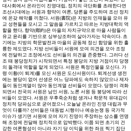
대사회에서 온라인이 진영대립, 정치의 극단화를 초래한다면
조선시대에는 서원과 향약이 여론, 당론을 주도하며 조선 정치
에 온갖 해악를 끼쳤다. 서원(書院)은 지방의 인재들을 모아 유
교 성현들을 모시고 그 말씀을 가르치고 따르는 지방대학의 역
할을 했다, 향약(鄕約)은 마을의 자치규약으로 마을 사람들이
유교 윤리를 기반으로 상부상조하며 살아가자는 약속이다. 초
기에는 지방의 학문발전과 마을의 공동체 정신 함양을 위한 훌
륭한 제도였다. 지방 선비들이 서원에 모여 의견을 모아 조정
에 전달하고 조정에서도 선비들의 의견을 존중했다. 그러다 선
조 때 붕당정치가 시작되면서 특정 붕당의 지방 거점이자 당쟁
의 돌격대 역할을 맡게 되었다. 서원은 특정인물을 모신다. 가
령 이황(이 퇴계)를 모신 서원은 도산서원이다. 퇴계선생 생전
에는 붕당이 없어 선생은 어느 당파에도 속하지 않았으나 제자
들이 동인계열이 많아 동인계열 선비들이 모였다. 당쟁이 격화
되면서 전국의 서원은 남인 서원, 노론 서원 등 붕당에 따라 선
비들이 모였다. 서원은 우후죽순처럼 생겨나 학문적 유대감이
정치적 당파심으로 굳어졌으니 오늘날 온라인 진영 대립과 무
엇이 다를까? 선비들은 대동법 시행이나 예송논쟁 등 국가적
이슈가 생기면 서원에 모여 자기 진영이 주장하는 상소를 연명
해 조정에 전달해 정치적으로 압박했다. 이쯤 되면 초기의 건
강한 여론형성이 아니라 자기 당 이익을 위한 좌표 찍기 집단