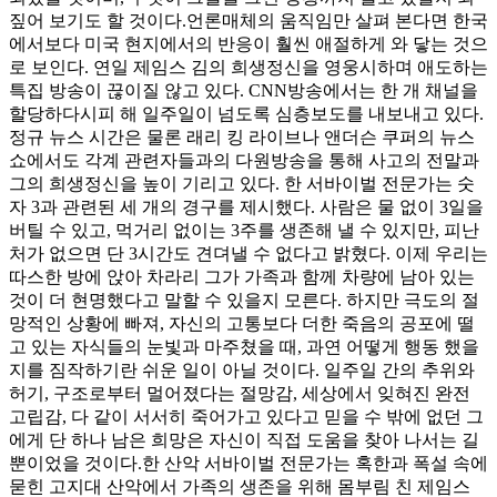
짚어 보기도 할 것이다.언론매체의 움직임만 살펴 본다면 한국
에서보다 미국 현지에서의 반응이 훨씬 애절하게 와 닿는 것으
로 보인다. 연일 제임스 김의 희생정신을 영웅시하며 애도하는
특집 방송이 끊이질 않고 있다. CNN방송에서는 한 개 채널을
할당하다시피 해 일주일이 넘도록 심층보도를 내보내고 있다.
정규 뉴스 시간은 물론 래리 킹 라이브나 앤더슨 쿠퍼의 뉴스
쇼에서도 각계 관련자들과의 다원방송을 통해 사고의 전말과
그의 희생정신을 높이 기리고 있다. 한 서바이벌 전문가는 숫
자 3과 관련된 세 개의 경구를 제시했다. 사람은 물 없이 3일을
버틸 수 있고, 먹거리 없이는 3주를 생존해 낼 수 있지만, 피난
처가 없으면 단 3시간도 견뎌낼 수 없다고 밝혔다. 이제 우리는
따스한 방에 앉아 차라리 그가 가족과 함께 차량에 남아 있는
것이 더 현명했다고 말할 수 있을지 모른다. 하지만 극도의 절
망적인 상황에 빠져, 자신의 고통보다 더한 죽음의 공포에 떨
고 있는 자식들의 눈빛과 마주쳤을 때, 과연 어떻게 행동 했을
지를 짐작하기란 쉬운 일이 아닐 것이다. 일주일 간의 추위와
허기, 구조로부터 멀어졌다는 절망감, 세상에서 잊혀진 완전
고립감, 다 같이 서서히 죽어가고 있다고 믿을 수 밖에 없던 그
에게 단 하나 남은 희망은 자신이 직접 도움을 찾아 나서는 길
뿐이었을 것이다.한 산악 서바이벌 전문가는 혹한과 폭설 속에
묻힌 고지대 산악에서 가족의 생존을 위해 몸부림 친 제임스