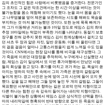
김의 초인적인 힘은 사랑에서 비롯됐음을 증거한다. 전문가인
그 조차도 그 같은 악조건에서는 한 시간 이상을 버티는 것이
불가능함을 몸소 체험해 보이기도 했다. 눈을 파서 몸을 숨기
고 나무덤불을 덮어 체온을 보존하려는 시도를 해봐도 목숨을
부지하는 것 마저 불가능했던 것이다. 또한 눈에 푹푹 빠져가
며 그가 이동해낸 거리는 불과 1마일 정도로 제임스 김의 최대
추정 10마일에는 턱없이 부족한 거리를 나타냈다. 동절기 보호
장구를 전혀 갖추지 못한 제임스 김이 한계상황에서 걸치고 있
던 셔츠 두 장과 얇은 자킷, 일반 운동화. 이를 떠 올린다면 그
의 걸음 걸음이 얼마나 고통스러웠을지 쉽게 느껴질 수도 있을
것이다. CNN에서는 현장 답사를 통해 비극을 재구성했다. 그
가 죽음에 이르던 대장정을 추적하며, 누구에게나 신실했던 사
람, 제임스 김이 일상에서 또 이번 휴가여행에서 만났던 사람
들의 회상을 듣고 있다. 휴가를 마치고 귀가 하는 길, 폭설이 쏟
아지는 영하의 악천 후 속에서 그의 가족은 운명의 갈림길에
놓이게 된다. 경고 사인은 눈에 덮여 그의 시선에 들어 오지 못
했다. 길을 잃고 헤매던 그들 앞에 놓인 두 개의 갈림길, 그들이
목표했던 서부해안으로 향하는 길은 오르막 언덕 지형이었고
다른 하나는 험한 산 속 깊숙이 들어가는 내리막 지형이었다.
식별이 불가능한 상황에서 제임스 김은 상식적인 선택을 한다.
마의 내리막길에 현혹되어 반대 방향으로 접어 든 죽음의 길은