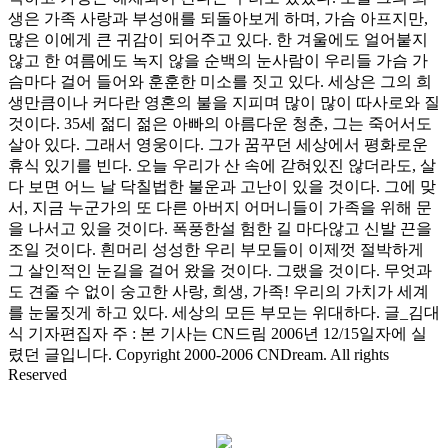
생은 가족 사랑과 부성애를 되돌아보게 하며, 가슴 아프지만,
많은 이에게 큰 귀감이 되어주고 있다. 한 겨울에도 얼어붙지
않고 한 여름에도 녹지 않을 순백의 눈사람이 우리들 가슴 가
슴마다 걸어 들어와 훈훈한 미소를 짓고 있다. 세상은 그의 희
생만큼이나 커다란 영혼의 불을 지피며 많이 많이 따사로와 질
것이다. 35세 젊디 젊은 아빠의 아름다운 청춘, 그는 죽어서도
살아 있다. 그래서 영웅이다. 그가 꿈꾸던 세상에서 평화로운
휴식 있기를 빈다. 오늘 우리가 산 속에 갇혀있진 않더라도, 살
다 보면 어느 날 닥칠법한 불운과 고난이 있을 것이다. 그에 맞
서, 지금 누군가의 또 다른 아버지 어머니들이 가족을 위해 문
을 나서고 있을 것이다. 폭풍한설 험한 길 마다않고 신발 끈을
조일 것이다. 흰머리 성성한 우리 부모들이 이제껏 절박하게
그 살인적인 눈길을 걸어 왔을 것이다. 그랬을 것이다. 무엇과
도 견줄 수 없이 숭고한 사랑, 희생, 가족! 우리의 가치가 세계
를 눈물짓게 하고 있다. 세상의 모든 부모는 위대하다. 글_김대
식 기자편집자 주 : 본 기사는 CN드림 2006년 12/15일자에 실
렸던 글입니다. Copyright 2000-2006 CNDream. All rights
Reserved