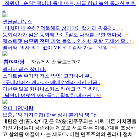
"직원이 1순위" 앨버타 동네 마트, 시급 한파 녹인 통쾌한 반란
..
댓글달린뉴스
"다치면 내 손해? 억울해도 참아야?" 캘거리 워홀러,..
+1
동화작가가 읽은 동화책_93 『말로 나라를 구한 헌마공..
+2
웨스트젯 승무원 전면 파업 돌입…인천행 포함 국제선 줄..
+1
앨버타, 의사 의뢰 없이 MRI·CT 검사 가능…31일..
+1
참여마당
자유게시판
묻고답하기
멕시코 페소 삽니다.
스마트폰 주기적 청소 방법) 고장나서 부..
<굿네이버스 캐나다> 베네수엘라 지진 긴급..
이번주 일욜 카나나스키스 레이크 인근 싸레..
"남편이 여럿인 아내들"… 척박한 대자연 ..
+2
오피니언/사람
오충근의 기자수첩) 한국 정치 불치의 병 “진..
내편은 선(善), 상대편은 악(惡)민주주의는 서로 다른 가치관을
가진 사람들이 공존하는 제도로 서로 다른 이해관계를 조정하
고 합의를 이끌어 내는 제도다. 이런 민주주의의 원리나 정치