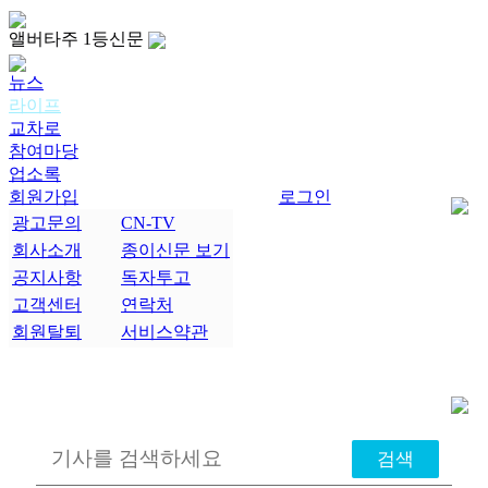
앨버타주 1등신문
뉴스
라이프
교차로
참여마당
업소록
회원가입
로그인
광고문의
CN-TV
회사소개
종이신문 보기
공지사항
독자투고
고객센터
연락처
회원탈퇴
서비스약관