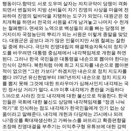
행동이다.향약도 서로 도우며 살자는 자치규약이 당쟁이 격화
되면서 변질되어 지방 선비들이 자기 진영의 사상을 마을에 전
파하며 진영의 밑바닥을 지탱하는 도구가 되었다. 대원군은 정
치개혁을 하면서 전국의 서원을 47개 남겨놓고 나머지 수 천개
는 철폐했다. 면세와 노역으로 백성들의 피를 빠는 당쟁의 본
거지이자 국정농단의 뿌리가 되는 서원은 이렇게 종말을 맞았
다. 대원군은 공보다 과가 많은 인물이지만 서원 철폐는 잘한
일 중에 하나다. 극단적 진영대립의 해결책승자독식의 정치구
도를 바꾸려면 대통령 중심제에서 내각책임제로 개헌을 하면
된다. 그러나 한국 국민들은 대통령을 내손으로 뽑아야 한다는
인식이 강하다. 북한처럼 아예 최고 지도자를 내손으로 뽑아본
적이 없으면 “그런 가보다” 하겠지만 내손으로 정치 지도자를
뽑다 1972년 유신헌법부터 1987년까지 내손으로 정치 지도자
를 뽑지 못해 그것에 대한 트라우마가 심해서인지 내각제는 국
민 정서상 거리가 멀다. 4.19 이후 내각제가 혼란을 거듭하다
5.16으로 사라진 것도 내각제에 대한 불신으로 작용한다. 한국
인들은 국회에 대한 불신도 상당해 내각책임제를 “정권 나눠
먹기”로 인식하는 점도 내각제가 한국인들에게 인기 없는 상
품이라고 말해준다. 내각제 개헌과 다당제는 25시에나 되려
나?증오를 확대재생산하고 가짜뉴스를 퍼뜨리고 확증편향을
조장해 진영대결을 부추기는 이익추구형 유튜브에 대한 강력