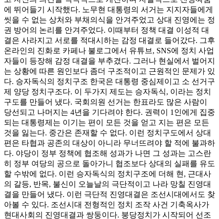
에 뛰어들기 시작했다. 노무현 대통령의 서거는 지지자들에게
씻을 수 없는 상처와 부채의식을 안겨주었고 상대 진영에는 정
권 방어의 논리를 안겨주었다. 이때부터 정책 대결 이성적 대
결은 사라지고 서로를 적대시하는 감정 대결로 들어갔다. 그후
온라인의 진화로 카페나 불로그에서 유튜브, SNS에 정치 사업
자들이 등장해 감정 대결을 부추겼다. 그러나 현실에서 벌어지
는 상황에 따른 원인보다 좀더 구조적이고 근원적인 문제가 있
다. 승자독식의 정치구조 한국은 대통령 중심제이고 소 선거구
제 양당 정치구조다. 이 두가지 제도는 승자독식, 이라는 정치
구도를 만들어 냈다. 국회의원 선거는 한표라도 많은 사람이
당선되고 나머지는 4년을 기다려야 한다. 권력이 1인에게 집중
되는 대통령제는 이기는 편이 모든 것을 얻고 지는 편은 모든
것을 잃는다. 중간은 존재할 수 없다. 이런 정치구도에서 상대
편은 타협과 공존의 대상이 아니라 무너뜨려야 할 적에 불과하
다. 야당이 정부 정책에 협조해 성과가 나면 그 성과는 고스란
히 정부 여당의 공으로 돌아가니 협조보다 상대의 실패를 유도
할 수밖에 없다. 이런 승자독식의 정치구조에 더해 현, 근대사
의 갈등, 반목, 불신이 오늘날의 극단적이고 나라 망칠 진영대
결을 만들어 냈다. 이런 극단적 진영대결은 조선시대에서도 찾
아볼 수 있다. 조선시대 전형적인 정치 조작 사건 기축옥사가
현대사회의 진영대결과 쌍둥이다. 붕당정치가 시작되어 선조