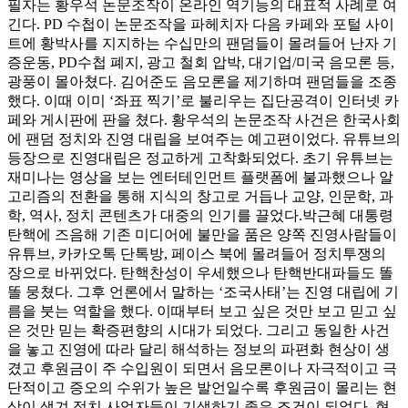
필자는 황우석 논문조작이 온라인 역기능의 대표적 사례로 여
긴다. PD 수첩이 논문조작을 파헤치자 다음 카페와 포털 사이
트에 황박사를 지지하는 수십만의 팬덤들이 몰려들어 난자 기
증운동, PD수첩 폐지, 광고 철회 압박, 대기업/미국 음모론 등,
광풍이 몰아쳤다. 김어준도 음모론을 제기하며 팬덤들을 조종
했다. 이때 이미 ‘좌표 찍기’로 불리우는 집단공격이 인터넷 카
페와 게시판에 판을 쳤다. 황우석의 논문조작 사건은 한국사회
에 팬덤 정치와 진영 대립을 보여주는 예고편이었다. 유튜브의
등장으로 진영대립은 정교하게 고착화되었다. 초기 유튜브는
재미나는 영상을 보는 엔터테인먼트 플랫폼에 불과했으나 알
고리즘의 전환을 통해 지식의 창고로 거듭나 교양, 인문학, 과
학, 역사, 정치 콘텐츠가 대중의 인기를 끌었다.박근혜 대통령
탄핵에 즈음해 기존 미디어에 불만을 품은 양쪽 진영사람들이
유튜브, 카카오톡 단톡방, 페이스 북에 몰려들어 정치투쟁의
장으로 바뀌었다. 탄핵찬성이 우세했으나 탄핵반대파들도 똘
똘 뭉쳤다. 그후 언론에서 말하는 ‘조국사태’는 진영 대립에 기
름을 붓는 역할을 했다. 이때부터 보고 싶은 것만 보고 믿고 싶
은 것만 믿는 확증편향의 시대가 되었다. 그리고 동일한 사건
을 놓고 진영에 따라 달리 해석하는 정보의 파편화 현상이 생
겼고 후원금이 주 수입원이 되면서 음모론이나 자극적이고 극
단적이고 증오의 수위가 높은 발언일수록 후원금이 몰리는 현
상이 생겨 정치 사업자들이 기생하기 좋은 조건이 되었다. 현