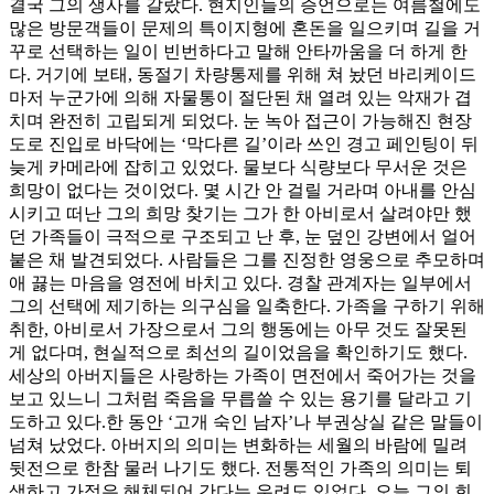
결국 그의 생사를 갈랐다. 현지인들의 증언으로는 여름철에도
많은 방문객들이 문제의 특이지형에 혼돈을 일으키며 길을 거
꾸로 선택하는 일이 빈번하다고 말해 안타까움을 더 하게 한
다. 거기에 보태, 동절기 차량통제를 위해 쳐 놨던 바리케이드
마저 누군가에 의해 자물통이 절단된 채 열려 있는 악재가 겹
치며 완전히 고립되게 되었다. 눈 녹아 접근이 가능해진 현장
도로 진입로 바닥에는 ‘막다른 길’이라 쓰인 경고 페인팅이 뒤
늦게 카메라에 잡히고 있었다. 물보다 식량보다 무서운 것은
희망이 없다는 것이었다. 몇 시간 안 걸릴 거라며 아내를 안심
시키고 떠난 그의 희망 찾기는 그가 한 아비로서 살려야만 했
던 가족들이 극적으로 구조되고 난 후, 눈 덮인 강변에서 얼어
붙은 채 발견되었다. 사람들은 그를 진정한 영웅으로 추모하며
애 끓는 마음을 영전에 바치고 있다. 경찰 관계자는 일부에서
그의 선택에 제기하는 의구심을 일축한다. 가족을 구하기 위해
취한, 아비로서 가장으로서 그의 행동에는 아무 것도 잘못된
게 없다며, 현실적으로 최선의 길이었음을 확인하기도 했다.
세상의 아버지들은 사랑하는 가족이 면전에서 죽어가는 것을
보고 있느니 그처럼 죽음을 무릅쓸 수 있는 용기를 달라고 기
도하고 있다.한 동안 ‘고개 숙인 남자’나 부권상실 같은 말들이
넘쳐 났었다. 아버지의 의미는 변화하는 세월의 바람에 밀려
뒷전으로 한참 물러 나기도 했다. 전통적인 가족의 의미는 퇴
색하고 가정은 해체되어 간다는 우려도 있었다. 오늘 그의 희