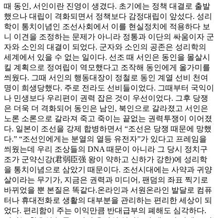
때 동인, 서인이란 진영이 생겼다. 초기에는 정책 대결로 출발
했으나 대립이 격화되면서 정책보다 감정대립이 앞섰다. 성리
학이 통치이념인 조선사회에서 이를 현실정치에 적용하다 보
니 이견을 조정하는 문제가 아니라 정통과 이단의 싸움이자 군
자와 소인의 대결이 되었다. 군자와 소인의 공존은 성리학의
세계에서 있을 수 없는 일이다. 선조 때 서인은 동인을 몰살시
킬 계획으로 정여립이 역모했다고 조작해 동인에게 올가미를
씌웠다. 그때 서인의 행동대장이 정철로 동인 계열 선비 천여
명이 희생당했다. 주로 전라도 선비들이었다. 그때부터 국익이
나 민생보다 우리편이 권력 잡은 것이 우선이었다. 그후 당쟁
은 더욱 더 격화되어 동인은 남인, 북인으로 갈라졌고 서인은
노론 소론으로 갈라져 죽고 죽이는 끝없는 권력투쟁이 이어졌
다. 일본이 조선을 강제 합병하면서 “조선은 당쟁 때문에 망했
다.” “조선인에게는 분열의 열등 유전자”가 있다고 프레임을
씌웠는데 우리 조상들의 DNA 때문이 아니라 그 당시 정치구
조가 군약신강(君弱臣强 왕이 약하고 신하가 강한)에 성리학
을 통치이념으로 삼았기 때문이다. 조선시대에는 사약과 귀양
살이라는 무기가, 지금은 권력과 미디어, 팬덤의 좌표 찍기로
바뀌었을 뿐 본질은 똑같다.온라인과 서원온라인 발달로 컴퓨
터나 휴대전화로 생활의 대부분을 관리하는 편리한 세상이 되
었다. 편리함이 주는 이익만큼 반대급부의 폐해도 심각하다.