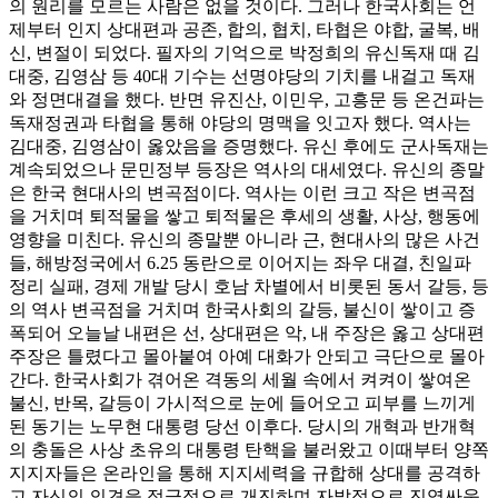
의 원리를 모르는 사람은 없을 것이다. 그러나 한국사회는 언
제부터 인지 상대편과 공존, 합의, 협치, 타협은 야합, 굴복, 배
신, 변절이 되었다. 필자의 기억으로 박정희의 유신독재 때 김
대중, 김영삼 등 40대 기수는 선명야당의 기치를 내걸고 독재
와 정면대결을 했다. 반면 유진산, 이민우, 고흥문 등 온건파는
독재정권과 타협을 통해 야당의 명맥을 잇고자 했다. 역사는
김대중, 김영삼이 옳았음을 증명했다. 유신 후에도 군사독재는
계속되었으나 문민정부 등장은 역사의 대세였다. 유신의 종말
은 한국 현대사의 변곡점이다. 역사는 이런 크고 작은 변곡점
을 거치며 퇴적물을 쌓고 퇴적물은 후세의 생활, 사상, 행동에
영향을 미친다. 유신의 종말뿐 아니라 근, 현대사의 많은 사건
들, 해방정국에서 6.25 동란으로 이어지는 좌우 대결, 친일파
정리 실패, 경제 개발 당시 호남 차별에서 비롯된 동서 갈등, 등
의 역사 변곡점을 거치며 한국사회의 갈등, 불신이 쌓이고 증
폭되어 오늘날 내편은 선, 상대편은 악, 내 주장은 옳고 상대편
주장은 틀렸다고 몰아붙여 아예 대화가 안되고 극단으로 몰아
간다. 한국사회가 겪어온 격동의 세월 속에서 켜켜이 쌓여온
불신, 반목, 갈등이 가시적으로 눈에 들어오고 피부를 느끼게
된 동기는 노무현 대통령 당선 이후다. 당시의 개혁과 반개혁
의 충돌은 사상 초유의 대통령 탄핵을 불러왔고 이때부터 양쪽
지지자들은 온라인을 통해 지지세력을 규합해 상대를 공격하
고 자신의 의견을 적극적으로 개진하며 자발적으로 진영싸움