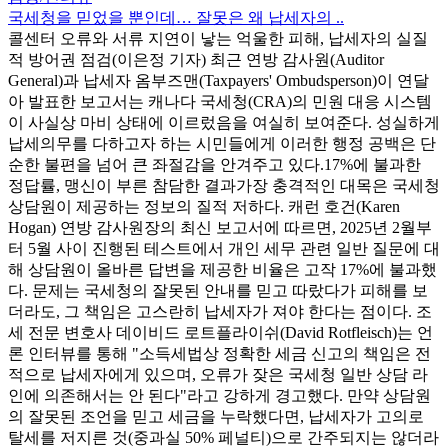
국세청을 믿었을 뿐인데… 잘못은 왜 납세자의 ..
콜센터 오류와 서류 지연이 낳는 억울한 피해, 납세자의 실질
적 방어권 점검(이은정 기자) 최근 연방 감사원(Auditor
General)과 납세자 옴부즈맨(Taxpayers' Ombudsperson)이 연달
아 발표한 보고서는 캐나다 국세청(CRA)의 민원 대응 시스템
이 사실상 마비 상태에 이르렀음을 여실히 보여준다. 성실하게
납세의무를 다하고자 하는 시민들에게 이러한 행정 공백은 단
순한 불편을 넘어 큰 좌절감을 안겨주고 있다.17%에 불과한
정답률, 맹신이 부른 참담한 결과가장 충격적인 대목은 국세청
상담원이 제공하는 정보의 질적 저하다. 캐런 호건(Karen
Hogan) 연방 감사원장의 최신 보고서에 따르면, 2025년 2월부
터 5월 사이 진행된 테스트에서 개인 세무 관련 일반 질문에 대
해 상담원이 올바른 답변을 제공한 비율은 고작 17%에 불과했
다. 문제는 국세청의 잘못된 안내를 믿고 따랐다가 피해를 보
더라도, 그 책임은 고스란히 납세자가 져야 한다는 점이다. 조
세 전문 변호사 데이비드 로트플라이쉬(David Rotfleisch)는 언
론 인터뷰를 통해 "소득세법상 정확한 세금 신고의 책임은 전
적으로 납세자에게 있으며, 오류가 잦은 국세청 일반 상담 라
인에 의존해서는 안 된다"라고 강하게 경고했다. 만약 상담원
의 잘못된 조언을 믿고 세금을 누락했다면, 납세자가 고의로
탈세를 저지른 것(중과실 50% 페널티)으로 간주되지는 않더라