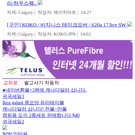
리/하우스웨..
지역: Calgary | 작성자: 에이치마트 | 14:27
[구인] KOKO / 비지니스 테이크오버 / 620a 17Ave SW
지역: Calgary | 작성자: KOKO.JPN | 14:02
교차로
팔고사기
자동차
●네이버환율+3원에 캐나다달러 삽니다.
귀국세일3
Ikea galant 콩모양 유리테이블
캐나다달러 삽니다! 천불~만불
캠핑용 도끼 2종세트 판매합니다 $40
귀국세일2
탐방/인터뷰