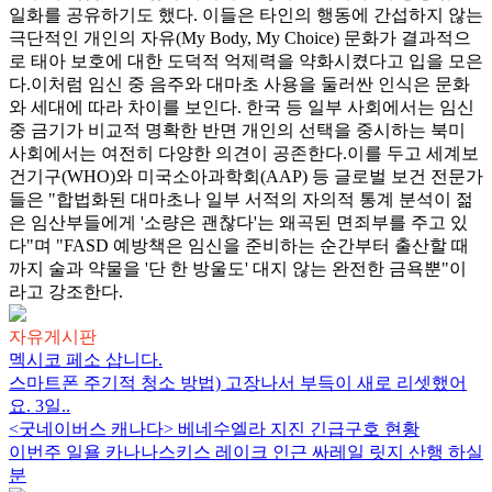
일화를 공유하기도 했다. 이들은 타인의 행동에 간섭하지 않는
극단적인 개인의 자유(My Body, My Choice) 문화가 결과적으
로 태아 보호에 대한 도덕적 억제력을 약화시켰다고 입을 모은
다.이처럼 임신 중 음주와 대마초 사용을 둘러싼 인식은 문화
와 세대에 따라 차이를 보인다. 한국 등 일부 사회에서는 임신
중 금기가 비교적 명확한 반면 개인의 선택을 중시하는 북미
사회에서는 여전히 다양한 의견이 공존한다.이를 두고 세계보
건기구(WHO)와 미국소아과학회(AAP) 등 글로벌 보건 전문가
들은 "합법화된 대마초나 일부 서적의 자의적 통계 분석이 젊
은 임산부들에게 '소량은 괜찮다'는 왜곡된 면죄부를 주고 있
다"며 "FASD 예방책은 임신을 준비하는 순간부터 출산할 때
까지 술과 약물을 '단 한 방울도' 대지 않는 완전한 금욕뿐"이
라고 강조한다.
자유게시판
멕시코 페소 삽니다.
스마트폰 주기적 청소 방법) 고장나서 부득이 새로 리셋했어
요. 3일..
<굿네이버스 캐나다> 베네수엘라 지진 긴급구호 현황
이번주 일욜 카나나스키스 레이크 인근 싸레일 릿지 산행 하실
분