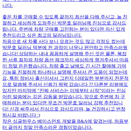
니다.
좋은 차를 구매할 수 있도록 끝까지 최선을 다해 주시고, 늘 친
절하고 세심하게 도와주신 박문호 딜러님께 진심으로 감사드
립니다. 주변에 차량 구매를 고민하는 분이 있다면 자신 있게
추천드리고 싶은 최고의 딜러님입니다.
처음으로 새 차를 사다 보니 모르는 것도 많고 걱정도 컸는데
박문호 딜러님 덕분에 전 과정이 너무나 편안하고 만족스러웠
습니다! 상담하는 내내 꼼꼼하게 설명해 주신 것은 물론, 복잡
한 서류 절차와 차량 옵션 체크까지 세심하게 챙겨주셔서 마음
이 정말 든든했습니다. 차량 출고 날에도 긴 시간 할애해 가며
기능을 친절하게 하나하나 설명해 주셔서 큰 도움이 되었는데
요, 특히 정비사 출신이셔서 그런지 디테일한 부분까지 전문적
으로 말씀해 주셔서 신뢰가 팍팍 갔습니다 ?? 다른분 리뷰에도
있지만 마지막에 "진짜 서비스는 이제부터 시작"이라는 진심
어린 말씀에는 깊은 감동을 받았습니다. 앞으로 주변에 차 구
매하려는 분이 있다면 무조건 박문호 딜러님 강력 추천입니
다! 신경 써주셔서 진심으로 감사드리며, 늘 건강하시고 번창
하시길 바랍니다 :)
작은 싱글하우스 베이스먼트 개발을 B&A에 맡겼는데, 처음부
터 끝까지 정말 만족스러운 경험이었습니다.