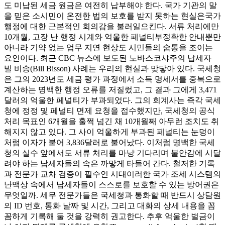
도 미납된 세금 원금은 여전히 납부해야 한다. 국가 기관의 말
을 믿은 소시민이 온전한 법의 보호를 받지 못하는 현실은국가
행정에 대한 근본적인 회의감을 불러일으킨다. 서류 처리에만
10개월, 고장 난 행정 시계와 억울한 페널티부정확한 안내뿐만
아니라 기약 없는 업무 지연 현상도 시민들의 숨통을 조이는
요인이다. 최근 CBC 뉴스에 보도된 노바스코샤주의 납세자
빌 비송(Bill Bisson) 사례는 우리의 현실과 맞닿아 있다. 국세청
은 그의 2023년도 세금 평가 과정에서 소득 명세서를 중복으로
계산하는 명백한 행정 오류를 저질렀고, 그 결과 그에게 3,471
달러의 억울한 페널티가 부과되었다. 그의 회계사는 즉각 국세
청에 정정 및 페널티 면제 요청을 접수했지만, 국세청의 공식
처리 목표인 6개월을 훌쩍 넘긴 채 10개월째 아무런 조치도 취
해지지 않고 있다. 그 사이 억울하게 부과된 페널티는 눈덩이
처럼 이자가 붙어 3,836달러로 불어났다. 이처럼 명백한 국세
청의 실수 앞에서도 서류 처리를 마냥 기다리며 불안감에 시달
려야 하는 납세자들의 속은 까맣게 타들어 간다. 철저한 기록
과 전문가 교차 검증이 필수인 시대이러한 국가 조세 시스템의
난맥상 속에서 납세자들이 스스로를 보호할 수 있는 방어권은
무엇일까. 세무 전문가들은 국세청과 통화할 때 반드시 상담원
의 ID 번호, 통화 날짜 및 시간, 그리고 대화의 상세 내용을 꼼
꼼하게 기록해 둘 것을 강력히 권고한다. 추후 억울한 벌금이