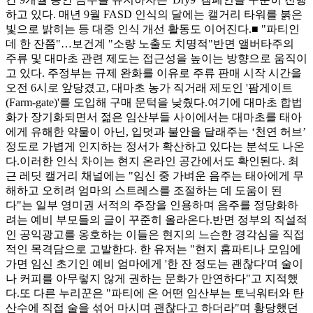
하고 있다. 매년 9월 FASD 인식의 달에는 캘거리 타워를 붉은
빛으로 밝히는 등 대중 인식 개선 활동도 이어진다.■ "파티인
데 한 잔쯤"…보건계 "소량 노출도 치명적"반면 앨버타주의
주류 및 대마초 관련 제도는 접근성을 높이는 방향으로 움직이
고 있다. 주정부는 규제 완화를 이유로 주류 판매 시작 시간을
오전 6시로 앞당겼고, 대마초 농가 직거래 제도인 '팜게이트
(Farm-gate)'를 도입해 구매 문턱을 낮췄다.여기에 대마초 합법
화가 장기화되면서 젊은 임산부들 사이에서는 대마초를 태아
에게 유해한 약물이 아닌, 입덧과 불안을 달래주는 ‘천연 허브’
정도로 가볍게 인지하는 정서가 확산하고 있다는 분석도 나온
다.이러한 인식 차이는 현지 온라인 공간에서도 확인된다. 최
근 레딧 캘거리 채널에는 "임신 중 가벼운 음주는 태아에게 무
해하고 오히려 엄마의 스트레스를 조절하는 데 도움이 된
다"는 일부 영미권 서적의 주장을 인용하며 음주를 정당화하
려는 예비 부모들의 글이 꾸준히 올라온다.반면 정부의 직설적
인 공익광고를 옹호하는 이들은 현지의 느슨한 경각심을 직접
적인 목격담으로 고발한다. 한 유저는 "현지 홈파티나 모임에
가면 임신 초기인 예비 엄마에게 '한 잔 정도는 괜찮다'며 술이
나 커피를 아무렇지 않게 권하는 문화가 만연하다"고 지적했
다.또 다른 누리꾼은 "파티에 온 어떤 임산부는 토닉워터와 탄
산수에 직접 술을 섞어 마시며 괜찮다고 하더라"며 황당했던