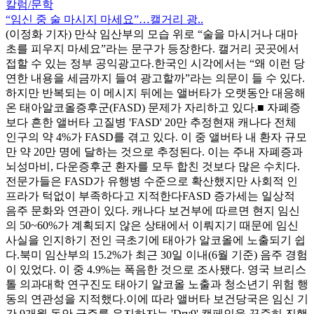
칼럼/문학
“임신 중 술 마시지 마세요”…캘거리 광..
(이정화 기자) 만삭 임산부의 모습 위로 “술을 마시거나 대마
초를 피우지 마세요”라는 문구가 등장한다. 캘거리 곳곳에서
접할 수 있는 정부 공익광고다.한국인 시각에서는 “왜 이런 당
연한 내용을 세금까지 들여 광고할까”라는 의문이 들 수 있다.
하지만 반복되는 이 메시지 뒤에는 앨버타가 오랫동안 대응해
온 태아알코올증후군(FASD) 문제가 자리하고 있다.■ 자폐증
보다 흔한 앨버타 고질병 'FASD' 20만 추정현재 캐나다 전체
인구의 약 4%가 FASD를 겪고 있다. 이 중 앨버타 내 환자 규모
만 약 20만 명에 달하는 것으로 추정된다. 이는 주내 자폐증과
뇌성마비, 다운증후군 환자를 모두 합친 것보다 많은 수치다.
전문가들은 FASD가 유행병 수준으로 확산했지만 사회적 인
프라가 턱없이 부족하다고 지적한다FASD 증가세는 일상적
음주 문화와 연관이 있다. 캐나다 보건부에 따르면 현지 임신
의 50~60%가 계획되지 않은 상태에서 이뤄지기 때문에 임신
사실을 인지하기 전인 극초기에 태아가 알코올에 노출되기 쉽
다.북미 임산부의 15.2%가 최근 30일 이내(6월 기준) 음주 경험
이 있었다. 이 중 4.9%는 폭음한 것으로 조사됐다. 영국 브리스
톨 의과대학 연구진도 태아기 알코올 노출과 청소년기 위험 행
동의 연관성을 지적했다.이에 따라 앨버타 보건당국은 임신 기
간 9개월 동안 금주를 유지하자는 'Dry9' 캠페인을 꾸준히 진행