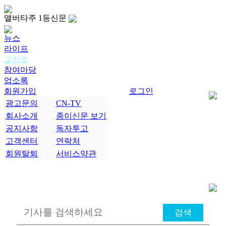
앨버타주 1등신문
뉴스
라이프
교차로
참여마당
업소록
회원가입
로그인
광고문의
CN-TV
회사소개
종이신문 보기
공지사항
독자투고
고객센터
연락처
회원탈퇴
서비스약관