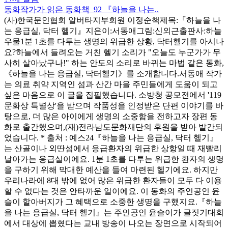
동화작가가 읽은 동화책_92 『하늘을 나는..
(사)한국문인협회 알버타지부회원 이정순책제목:『하늘을 나
는 응급실, 닥터 헬기』지은이:서동애그림:신외근출판사:하늘
우물1분 1초를 다투는 생명의 위급한 상황, 닥터헬기를 아시나
요?하늘에서 들려오는 거친 헬기 소리가 "오늘도 누군가가 무
사히 살아났구나!" 하는 안도의 소리로 바뀌는 마법 같은 동화,
《하늘을 나는 응급실, 닥터헬기》를 소개합니다.서동애 작가
는 의료 취약 지역인 섬과 산간 마을 주민들에게 도움이 되고
싶은 마음으로 이 글을 집필했습니다. 소방청 공모전에서 '119
문화상 특별상'을 받으며 작품성을 인정받은 단편 이야기를 바
탕으로, 더 많은 아이에게 생명의 소중함을 전하고자 장편 동
화로 출간했으며,(재)전라남도문화재단의 후원을 받아 발간되
었습니다. * 출처 : 예스24『하늘을 나는 응급실, 닥터 헬기』
는 산골이나 외딴섬에서 응급환자의 위급한 상항일 때 재빨리
날아가는 응급실이에요. 1분 1초를 다투는 위급한 환자의 생명
을 구하기 위해 막대한 예산을 들여 마련된 헬기에요. 하지만
우리나라에 8대 밖에 없어 많은 위급한 환자들이 모두 다 이용
할 수 없다는 것은 안타까운 일이에요. 이 동화의 주인공인 윤
슬이 할아버지가 그 혜택으로 소중한 생명을 구했지요.『하늘
을 나는 응급실, 닥터 헬기』는 주인공인 윤슬이가 글짓기대회
에서 대상에 뽑혔다는 교내 방송이 나오는 장면으로 시작되어