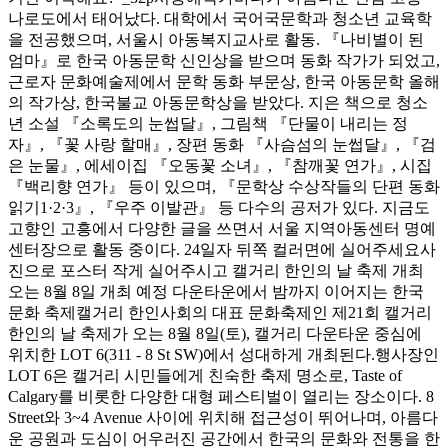
나로도에서 태어났다. 대학에서 국어국문학과 청소년 교육학
을 전공했으며, 서울시 아동복지교사로 활동. 『나비별이 된
엄마』로 한국 아동문학 신인상을 받으며 동화 작가가 되었고,
근로자 문화예술제에서 문학 동화 부문상, 한국 아동문학 올해
의 작가상, 한국불교 아동문학상을 받았다. 지은 책으로 청소
년 소설 『소록도의 눈썹달』, 그림책 『단물이 내리는 정
자』, 『꽃 사랑 할매』, 장편 동화 『사슴섬의 눈썹달』, 『검
은 눈물』, 에세이집 『오동꽃 소녀』, 『참깨꽃 연가』, 시집
『백리향 연가』 등이 있으며, 『문학상 수상작들의 단편 동화
읽기1·2·3』, 『우주 이발관』 등 다수의 공저가 있다. 지금도
고향인 고흥에서 다양한 글을 쓰면서 서울 지역아동센터 명예
센터장으로 활동 중이다. 24일자 뒤쪽 컬러면에 실어주세요사
진으로 포스터 작게 실어주시고 캘거리 한인의 날 축제 개최
오는 8월 8일 개최 예정 다운타운에서 밤까지 이어지는 한국
문화 축제캘거리 한인사회의 대표 문화축제인 제21회 캘거리
한인의 날 축제가 오는 8월 8일(토), 캘거리 다운타운 중심에
위치한 LOT 6(311 - 8 St SW)에서 성대하게 개최된다.행사장인
LOT 6은 캘거리 시민들에게 친숙한 축제 명소로, Taste of
Calgary를 비롯한 다양한 대형 페스티벌이 열리는 장소이다. 8
Street와 3~4 Avenue 사이에 위치해 접근성이 뛰어나며, 아름다
운 공원과 도심이 어우러진 공간에서 한국의 문화와 전통을 한