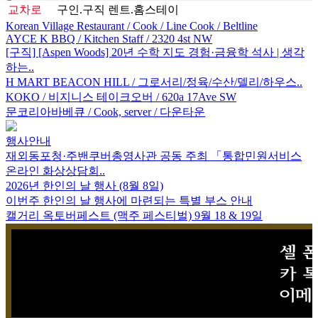
교차로
구인.구직
렌트.홈스테이
Korean Village Restaurant / Cook / Line Cook / Beltline
AYCE K BBQ / Kitchen Staff / 2320 4st NW
[구직] [Aspen Woods] 20년 수학 지도 경험·금융학 석사 | 생각
하는..
H MART BEACON HILL / 그로서리/정육/수산/델리/하우스..
KOKO / 비지니스 테이크오버 / 620a 17Ave SW
문코리아바베큐 / Cook, server / 다운타운
행사안내
재외동포청·주밴쿠버총영사관 공동 주최 「통합민원서비스
온라인 화상상담회..
2026년 한인의 날 행사 (8월 8일)
이번주 한인의 날 행사에 마련되는 특별 부스 안내
캘거리 옥토버페스트 (맥주 페스티벌) 9월 18 & 19일