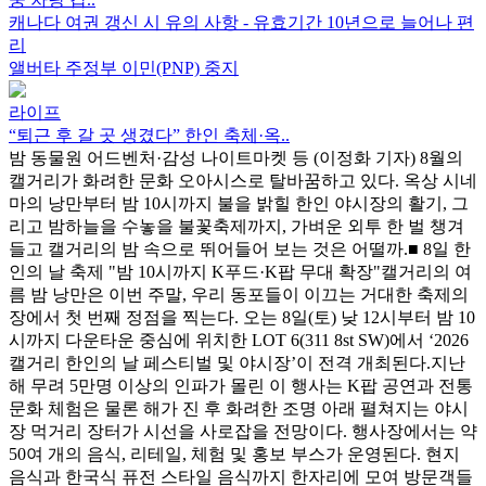
캐나다 여권 갱신 시 유의 사항 - 유효기간 10년으로 늘어나 편
리
앨버타 주정부 이민(PNP) 중지
라이프
“퇴근 후 갈 곳 생겼다” 한인 축체·옥..
밤 동물원 어드벤처·감성 나이트마켓 등 (이정화 기자) 8월의
캘거리가 화려한 문화 오아시스로 탈바꿈하고 있다. 옥상 시네
마의 낭만부터 밤 10시까지 불을 밝힐 한인 야시장의 활기, 그
리고 밤하늘을 수놓을 불꽃축제까지, 가벼운 외투 한 벌 챙겨
들고 캘거리의 밤 속으로 뛰어들어 보는 것은 어떨까.■ 8일 한
인의 날 축제 "밤 10시까지 K푸드·K팝 무대 확장"캘거리의 여
름 밤 낭만은 이번 주말, 우리 동포들이 이끄는 거대한 축제의
장에서 첫 번째 정점을 찍는다. 오는 8일(토) 낮 12시부터 밤 10
시까지 다운타운 중심에 위치한 LOT 6(311 8st SW)에서 ‘2026
캘거리 한인의 날 페스티벌 및 야시장’이 전격 개최된다.지난
해 무려 5만명 이상의 인파가 몰린 이 행사는 K팝 공연과 전통
문화 체험은 물론 해가 진 후 화려한 조명 아래 펼쳐지는 야시
장 먹거리 장터가 시선을 사로잡을 전망이다. 행사장에서는 약
50여 개의 음식, 리테일, 체험 및 홍보 부스가 운영된다. 현지
음식과 한국식 퓨전 스타일 음식까지 한자리에 모여 방문객들