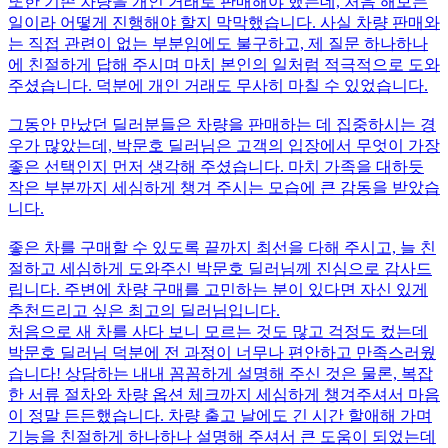
또한 기존 차량을 개인 거래로 판매해야 했는데, 처음 해보는
일이라 어떻게 진행해야 할지 막막했습니다. 사실 차량 판매와
는 직접 관련이 없는 부분임에도 불구하고, 제 질문 하나하나
에 친절하게 답해 주시며 마치 본인의 일처럼 적극적으로 도와
주셨습니다. 덕분에 개인 거래도 무사히 마칠 수 있었습니다.
그동안 만났던 딜러분들은 차량을 판매하는 데 집중하시는 경
우가 많았는데, 박문호 딜러님은 고객의 입장에서 무엇이 가장
좋은 선택인지 먼저 생각해 주셨습니다. 마치 가족을 대하듯
작은 부분까지 세심하게 챙겨 주시는 모습에 큰 감동을 받았습
니다.
좋은 차를 구매할 수 있도록 끝까지 최선을 다해 주시고, 늘 친
절하고 세심하게 도와주신 박문호 딜러님께 진심으로 감사드
립니다. 주변에 차량 구매를 고민하는 분이 있다면 자신 있게
추천드리고 싶은 최고의 딜러님입니다.
처음으로 새 차를 사다 보니 모르는 것도 많고 걱정도 컸는데
박문호 딜러님 덕분에 전 과정이 너무나 편안하고 만족스러웠
습니다! 상담하는 내내 꼼꼼하게 설명해 주신 것은 물론, 복잡
한 서류 절차와 차량 옵션 체크까지 세심하게 챙겨주셔서 마음
이 정말 든든했습니다. 차량 출고 날에도 긴 시간 할애해 가며
기능을 친절하게 하나하나 설명해 주셔서 큰 도움이 되었는데