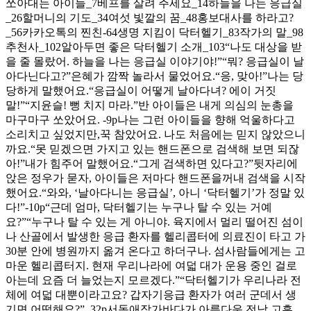
쏘아대는 아이들_7베프를 살려 주세요_14하늘을 나는 응급실
_26할머니의 기도_34여섯 빛깔의 꿈_48홍보대사를 하라고?
_56카카오톡의 찐친-64생명 지킴이 닥터헬기_83작가의 말_98
추천사_102알아두면 좋은 닥터헬기 소개_103“나도 대상을 받
을 줄 몰랐어. 하늘을 나는 응급실 이야기야!”“뭐? 응급실이 날
아다닌다고?”은혜가 깜짝 놀라서 물었어요.“응, 맞아!”나는 당
당하게 말했어요.“응급실이 어떻게 날아다녀? 에이 거짓
말!”“지윤슬! 뻥 치지 마라.”반 아이들은 내게 의심의 눈총을
마구마구 쏘았어요. -9p나는 그런 아이들을 향해 억울하다고
소리치고 싶었지만,꾹 참았어요. 나도 처음에는 믿지 않았으니
까요.“못 믿겠으면 가지고 있는 핸드폰으로 검색해 보면 되잖
아!”내가 힘주어 말했어요.“그게 검색하면 있다고?”뒷자리에
앉은 정우가 묻자, 아이들은 저마다 핸드폰을꺼내 검색을 시작
했어요.“와와, ‘날아다니는 응급실’, 아니 ‘닥터헬기’가 정말 있
다!”-10p“근데 엄마, 닥터헬기는 누구나 탈 수 있는 거예
요?”“누구나 탈 수 있는 게 아니야. 육지에서 멀리 떨어진 섬이
나 산골에서 발생한 응급 환자를 헬리콥터에 의료진이 타고 가
30분 안에 병원까지 옮겨 온다고 하더구나. 섬사람들에게는 고
마운 헬리콥터지. 현재 우리나라에 여덟 대가 운용 중인 걸로
아는데 요즘 더 늘었는지 모르겠다.”“닥터헬기가 우리나라 전
체에 여덟 대뿐이라고요? 갑자기응급 환자가 여러 군데서 생
기면 어떡해요?”_32p서동애작가바다가 아름다운 전남 고흥