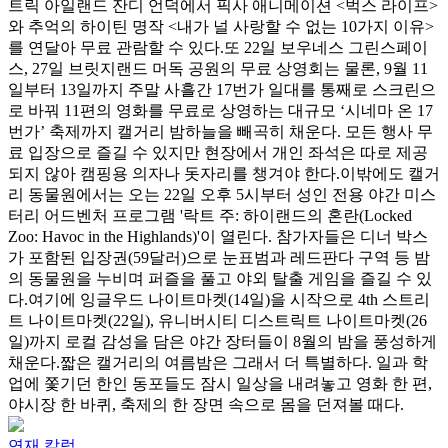
트릭 아일랜드 잔디 언덕에서 픽사 애니메이션 <벅스 라이프>
와 추억의 하이틴 명작 <내가 널 사랑할 수 없는 10가지 이유>
를 연달아 무료 관람할 수 있다.또 22일 보우네스 그린스페이
스, 27일 브릿지랜드 머독 공원의 무료 상영회는 물론, 9월 11
일부터 13일까지 주말 사흘간 17번가 일대를 통째로 스크린으
로 바꿔 11편의 영화를 무료로 상영하는 대규모 ‘시네마 온 17
번가’ 축제까지 캘거리 밤하늘을 빼곡히 채운다. 모든 행사 무
료 입장으로 즐길 수 있지만 현장에서 개인 좌석은 따로 제공
되지 않아 캠핑용 의자나 돗자리를 챙겨야 한다.이밖에도 캘거
리 동물원에서는 오는 22일 오후 5시부터 성인 전용 야간 미스
터리 어드벤처 프로그램 '락트 주: 하이랜드의 혼란(Locked
Zoo: Havoc in the Highlands)'이 열린다. 참가자들은 디너 박스
가 포함된 입장권(59달러)으로 눈표범과 레드판다 구역 등 밤
의 동물원을 누비며 퍼즐을 풀고 야외 탈출 게임을 즐길 수 있
다.여기에 잉글우드 나이트마켓(14일)을 시작으로 4th 스트리
트 나이트마켓(22일), 유니버시티 디스트릭트 나이트마켓(26
일)까지 로컬 감성을 담은 야간 장터들이 8월의 밤을 풍성하게
채운다.짧은 캘거리의 여름밤은 그래서 더 특별하다. 일과 학
업에 쫓기던 한인 동포들도 잠시 일상을 내려놓고 영화 한 편,
야시장 한 바퀴, 축제의 한 장면 속으로 몸을 던져볼 때다.
연재 칼럼