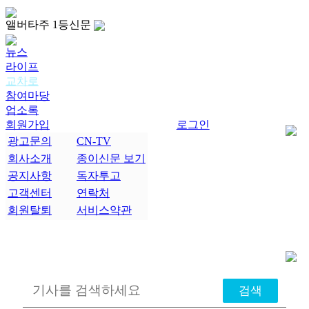
앨버타주 1등신문
뉴스
라이프
교차로
참여마당
업소록
회원가입
로그인
광고문의
CN-TV
회사소개
종이신문 보기
공지사항
독자투고
고객센터
연락처
회원탈퇴
서비스약관