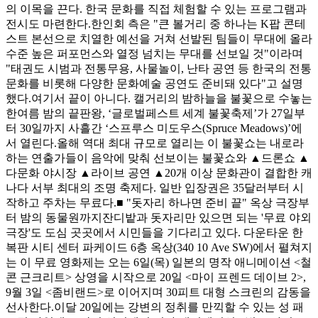
의 이목을 끈다. 한국 문화를 직접 체험할 수 있는 프로그램과
전시도 마련한다.한인회 측은 "큰 볼거리 중 하나는 K팝 콘테
스트 본선으로 치열한 예선을 거쳐 선발된 팀들이 무대에 올라
수준 높은 퍼포먼스와 열정 넘치는 무대를 선보일 것"이라며
"태권도 시범과 전통무용, 사물놀이, 난타 공연 등 한국의 전통
문화를 비롯해 다양한 문화예술 공연도 준비돼 있다"고 설명
했다.여기서 끝이 아니다. 캘거리의 밤하늘을 불꽃으로 수놓는
한여름 밤의 끝판왕, ‘글로벌페스트 세계 불꽃축제’가 27일부
터 30일까지 사흘간 ‘스프루스 미도우스(Spruce Meadows)’에
서 열린다.올해 역대 최대 규모로 열리는 이 불꽃쇼는 내로라
하는 연출가들이 음악에 맞춰 선보이는 불꽃쇼와 ▲드론쇼 ▲
다문화 야시장 ▲라이브 공연 ▲20개 이상 문화관이 결합한 캐
나다 서부 최대의 조명 축제다. 일반 입장권은 35달러부터 시
작하고 주차는 무료다.■ "돗자리 하나면 준비 끝" 옥상 극장부
터 밤의 동물원까지잔디밭과 돗자리만 있으면 되는 '무료 야외
극장'도 도심 곳곳에서 시민들을 기다리고 있다. 다운타운 한
복판 시티 센터 파케이드 6층 옥상(340 10 Ave SW)에서 펼쳐지
는 이 무료 영화제는 오는 6일(목) 일본의 명작 애니메이션 <철
콘 근크리트> 상영을 시작으로 20일 <마이 프렌드 데이브 2>,
9월 3일 <좀비랜드>로 이어지며 30피트 대형 스크린의 감동을
선사한다.이달 20일에는 강변의 정취를 만끽할 수 있는 성 패