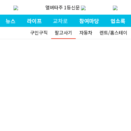
앨버타주 1등신문
뉴스
라이프
교차로
참여마당
업소록
구인구직
팔고사기
자동차
렌트/홈스테이