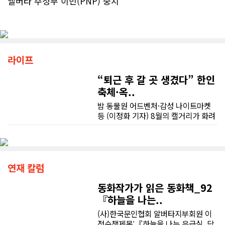
앨버타 주정부 이민(PNP) 중지
라이프
“퇴근 후 갈 곳 생겼다” 한인
축체·옥..
밤 동물원 어드벤처·감성 나이트마켓
등 (이정화 기자) 8월의 캘거리가 화려
한 문화 오아시스로 탈바꿈하고 있다.
옥상 시네마의 낭만부터 밤 10시까지
불을 밝힐 한인 야시장의 활기, 그리고
밤하늘을 수놓을 불꽃축제까지, 가벼
운 외투 한 벌 챙겨 들고 캘거리의 밤
연재 칼럼
속으로 뛰어들어 보는 것은 어떨까.■
8일 한인의 날 축제 "밤 10시까지 K푸
동화작가가 읽은 동화책_92
드·K팝 무대 확장"캘거리의 여름 밤 낭
『하늘을 나는..
만은 이번 주말, 우리 동포들이 이끄는
(사)한국문인협회 알버타지부회원 이
거대한 축제의 장에서 첫 번째 정점을
정순책제목:『하늘을 나는 응급실, 닥