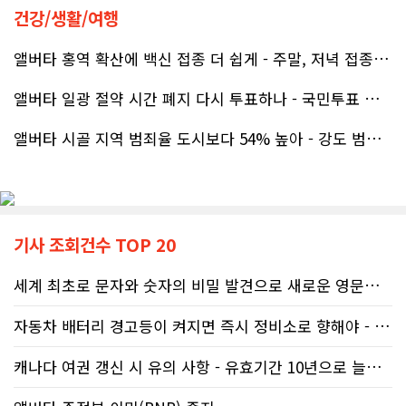
베이스먼트 개발을 고민하시는 분들께 B&A를 자신 있게 추천드립니다.
건강/생활/여행
앨버타 홍역 확산에 백신 접종 더 쉽게 - 주말, 저녁 접종 클리닉 열..
앨버타 일광 절약 시간 폐지 다시 투표하나 - 국민투표 기준 낮춰지며 ..
앨버타 시골 지역 범죄율 도시보다 54% 높아 - 강도 범죄는 도시가 ..
기사 조회건수 TOP 20
세계 최초로 문자와 숫자의 비밀 발견으로 새로운 영문법을 발명한 임성빈..
자동차 배터리 경고등이 켜지면 즉시 정비소로 향해야 - 주행중 차량 갑..
캐나다 여권 갱신 시 유의 사항 - 유효기간 10년으로 늘어나 편리