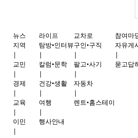
뉴스
라이프
교차로
참여마
지역
탐방•인터뷰
구인•구직
자유게
|
|
|
|
교민
칼럼•문학
팔고•사기
묻고답
|
|
|
경제
건강•생활
자동차
|
|
|
교육
여행
렌트•홈스테이
|
|
이민
행사안내
|