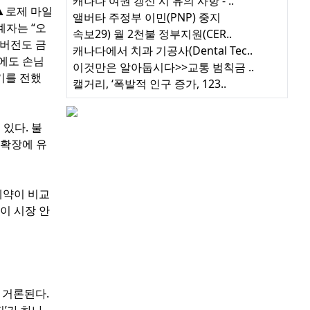
캐나다 여권 갱신 시 유의 사항 - ..
▲로제 마일
앨버타 주정부 이민(PNP) 중지
계자는 “오
속보29) 월 2천불 정부지원(CER..
 버전도 금
캐나다에서 치과 기공사(Dental Tec..
음에도 손님
이것만은 알아둡시다>>교통 범칙금 ..
기를 전했
캘거리, ‘폭발적 인구 증가, 123..
 있다. 불
 확장에 유
제약이 비교
상이 시장 안
 거론된다.