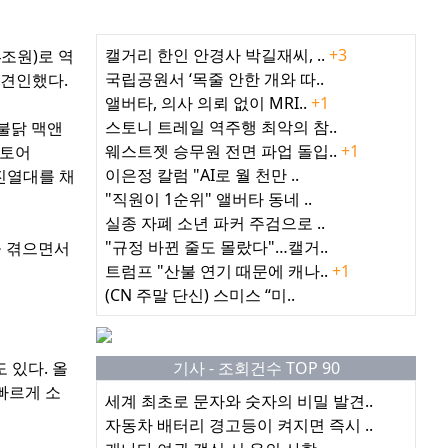
최근 인기기사
캘거리 한인 안경사 박길재씨, ..
+3
4조원)로 역
국립공원서 ‘목줄 안한 개와 따..
 견인했다.
앨버타, 의사 의뢰 없이 MRI..
+1
스토니 트레일 역주행 최악의 참..
불닭 맥앤
웨스트젯 승무원 전면 파업 돌입..
+1
스토어
이은정 칼럼 "AI로 월 천만 ..
켓 진열대를 채
"직원이 1순위" 앨버타 동네 ..
실종 자폐 소년 파커 주검으로 ..
"규정 바뀐 줄도 몰랐다"…캘거..
을 겪으면서
트럼프 "산불 연기 때문에 캐나..
+1
(CN 주말 단신) 스미스 “미..
 있다. 올
기사 - 조회건수 TOP 90
빠르게 소
세계 최초로 문자와 숫자의 비밀 발견..
자동차 배터리 경고등이 켜지면 즉시 ..