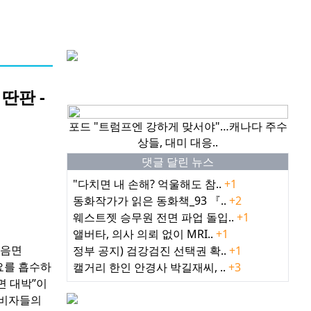
핫이슈
딴판 -
포드 "트럼프엔 강하게 맞서야"…캐나다 주수
상들, 대미 대응..
댓글 달린 뉴스
"다치면 내 손해? 억울해도 참..
+1
동화작가가 읽은 동화책_93 『..
+2
웨스트젯 승무원 전면 파업 돌입..
+1
앨버타, 의사 의뢰 없이 MRI..
+1
볶음면
정부 공지) 검강검진 선택권 확..
+1
수요를 흡수하
캘거리 한인 안경사 박길재씨, ..
+3
면 대박”이
소비자들의