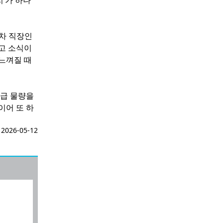
’가 하나
 차 직장인
입고 소식이
 느껴질 때
공급 물량을
이어 또 하
026-05-12