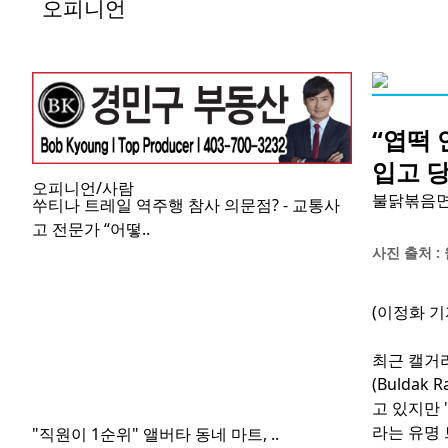
오피니언
“엽떡 
입고 당
오피니언/사람
불닭볶음면 
쑤티나 트레일 역주행 참사 의문점? - 교통사
고 전문가 “어떻..
사진 출처 :
(이정화 기
최근 캘거
(Bulda
고 있지만 
라는 유명
"직원이 1순위" 앨버타 동네 마트, ..