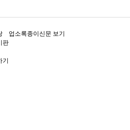
당
업소록
종이신문 보기
시판
하기