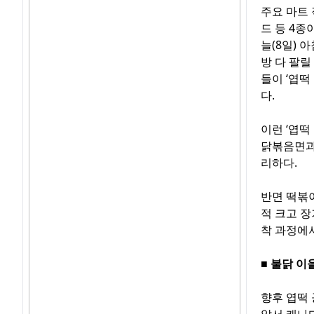
주요 마트
드 등 4종
늘(8일) 
방 다 팔릴
들이 ‘엽떡
다.
이런 ‘엽떡
닭볶음면과
리하다.
반면 떡볶
적 크고 장
착 과정에
■ 불닭 이
향후 엽떡 