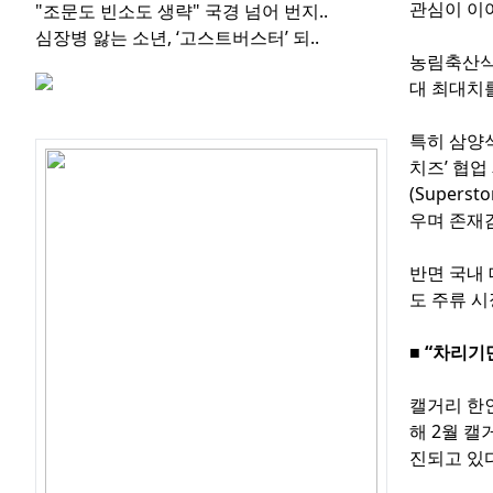
관심이 이
"조문도 빈소도 생략" 국경 넘어 번지..
심장병 앓는 소년, ‘고스트버스터’ 되..
농림축산식품
대 최대치를
관심글
특히 삼양
치즈’ 협
(Supers
우며 존재
반면 국내 
도 주류 시
■ “차리기
캘거리 한
해 2월 
진되고 있다