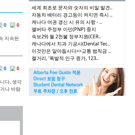
세계 최초로 문자와 숫자의 비밀 발견..
자동차 배터리 경고등이 켜지면 즉시 ..
캐나다 여권 갱신 시 유의 사항 - ..
0
0
앨버타 주정부 이민(PNP) 중지
속보29) 월 2천불 정부지원(CER..
연속 지속된
캐나다에서 치과 기공사(Dental Tec..
이것만은 알아둡시다>>교통 범칙금 ..
캘거리, ‘폭발적 인구 증가, 123..
0
0
니다. 생각
두거나 바람