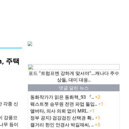
핫이슈
, 주택
포드 "트럼프엔 강하게 맞서야"…캐나다 주수
상들, 대미 대응..
댓글 달린 뉴스
동화작가가 읽은 동화책_93 『..
+2
한 각종 신
웨스트젯 승무원 전면 파업 돌입..
+1
앨버타, 의사 의뢰 없이 MRI..
+1
이 강풍으
정부 공지) 검강검진 선택권 확..
+1
 나무 등이
캘거리 한인 안경사 박길재씨, ..
+3