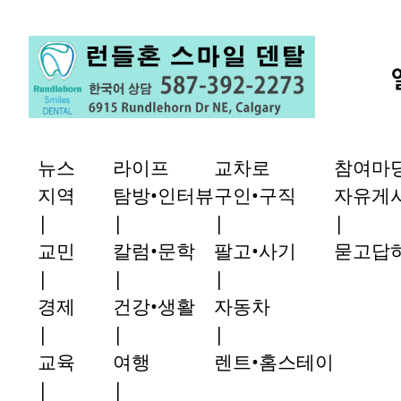
뉴스
라이프
교차로
참여마
지역
탐방•인터뷰
구인•구직
자유게
|
|
|
|
교민
칼럼•문학
팔고•사기
묻고답
|
|
|
경제
건강•생활
자동차
|
|
|
교육
여행
렌트•홈스테이
|
|