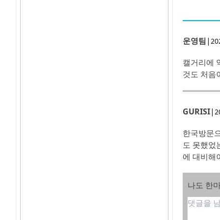
운영팀
|
20
캘거리에 약
것도 처음
GURISI
|
2
한국방문으
도 못했었
에 대비해야
나도 한