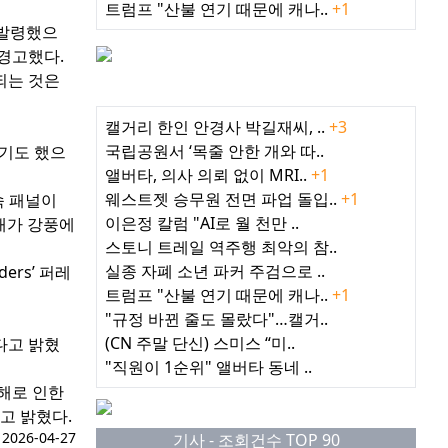
트럼프 "산불 연기 때문에 캐나..
+1
 발령했으
 경고했다.
되는 것은
최근 인기기사
캘거리 한인 안경사 박길재씨, ..
+3
국립공원서 ‘목줄 안한 개와 따..
가기도 했으
앨버타, 의사 의뢰 없이 MRI..
+1
웨스트젯 승무원 전면 파업 돌입..
+1
금속 패널이
이은정 칼럼 "AI로 월 천만 ..
재가 강풍에
스토니 트레일 역주행 최악의 참..
실종 자폐 소년 파커 주검으로 ..
ers’ 퍼레
트럼프 "산불 연기 때문에 캐나..
+1
"규정 바뀐 줄도 몰랐다"…캘거..
(CN 주말 단신) 스미스 “미..
다고 밝혔
"직원이 1순위" 앨버타 동네 ..
해로 인한
고 밝혔다.
026-04-27
기사 - 조회건수 TOP 90