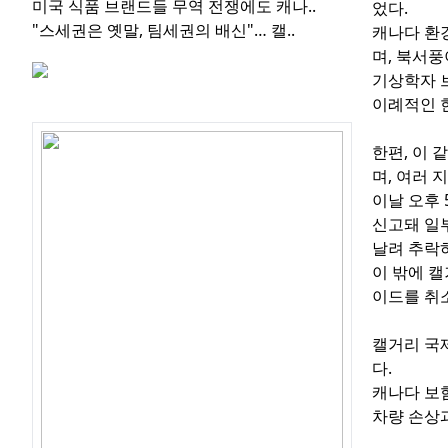
미국 식품 브랜드들 무역 전쟁에도 캐나..
었다.
"스세권은 옛말, 팀세권의 배신"… 캘..
캐나다 환
며, 북서풍
기상학자 
이례적인 
관심글
한편, 이 
며, 여러
이날 오후 5
신고돼 일
날려 추락
이 밖에 캘거
이드를 취
캘거리 국
다.
캐나다 보
차량 손상