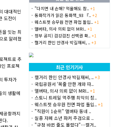
"다치면 내 손해? 억울해도 참..
+1
상의 대대적인
동화작가가 읽은 동화책_93 『..
+2
큰 도전이
웨스트젯 승무원 전면 파업 돌입..
+1
앨버타, 의사 의뢰 없이 MRI..
+1
먼튼을 잇는 최
정부 공지) 검강검진 선택권 확..
+1
것으로 알려졌
캘거리 한인 안경사 박길재씨, ..
+3
로젝트로 추
적인 프로젝
최근 인기기사
캘거리 한인 안경사 박길재씨, ..
+3
의 투자가
국립공원서 ‘목줄 안한 개와 따..
앨버타, 의사 의뢰 없이 MRI..
+1
들의 생활에
스토니 트레일 역주행 최악의 참..
웨스트젯 승무원 전면 파업 돌입..
+1
"직원이 1순위" 앨버타 동네 ..
국제공항까지
실종 자폐 소년 파커 주검으로 ..
한다.
"규정 바뀐 줄도 몰랐다"…캘거..
 생활과 상