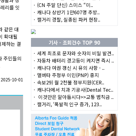
(CN 주말 단신) 스미스 “미..
프레리를 잇
캐나다 상반기 1만607명 추방..
캘거리 경찰, 실종된 파커 현장..
와 같은 대
이 확대될
기사 - 조회건수 TOP 90
억제하는 결
세계 최초로 문자와 숫자의 비밀 발견..
타 주민들의
자동차 배터리 경고등이 켜지면 즉시 ..
.
캐나다 여권 갱신 시 유의 사항 - ..
앨버타 주정부 이민(PNP) 중지
025-10-01
속보29) 월 2천불 정부지원(CER..
캐나다에서 치과 기공사(Dental Tec..
이것만은 알아둡시다>>교통 범칙금 ..
캘거리, ‘폭발적 인구 증가, 123..