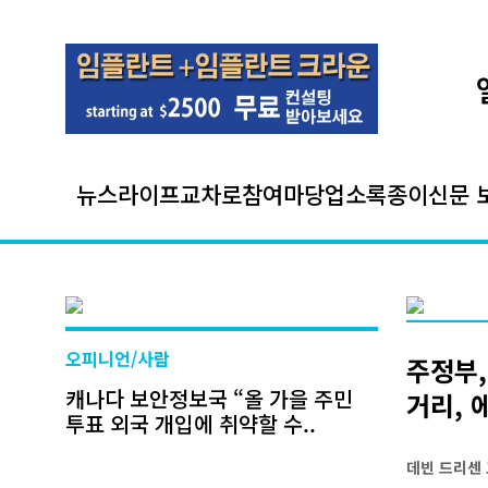
뉴스
라이프
교차로
참여마당
업소록
종이신문 
오피니언/사람
주정부,
캐나다 보안정보국 “올 가을 주민
거리, 
투표 외국 개입에 취약할 수..
데빈 드리센