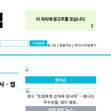
기사검색
로그인
|
회원가입
|
아이디/비번찾기
핫이슈
 - 캘
포드 "트럼프엔 강하게 맞서야"…캐나다
주수상들, 대미 대응..
댓글 달린 뉴스