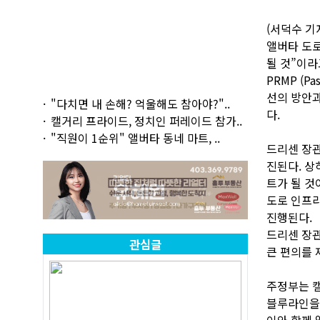
(서덕수 기
앨버타 도로
될 것”이라
PRMP (P
선의 방안과
"다치면 내 손해? 억울해도 참아야?"..
다.
캘거리 프라이드, 정치인 퍼레이드 참가..
"직원이 1순위" 앨버타 동네 마트, ..
드리센 장
진된다. 상
트가 될 것
도로 인프라
진행된다.
드리센 장관
관심글
큰 편의를 
주정부는 캘
블루라인을 
이와 함께 