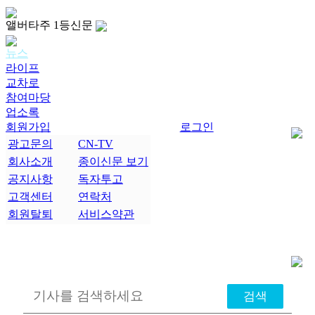
앨버타주 1등신문
뉴스
라이프
교차로
참여마당
업소록
회원가입
로그인
광고문의
CN-TV
회사소개
종이신문 보기
공지사항
독자투고
고객센터
연락처
회원탈퇴
서비스약관