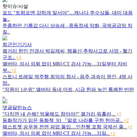
핫이슈/사설
포드 "트럼프엔 강하게 맞서야"…캐나다 주수상들, 대미 대응
놓..
주춤하던 기름값 다시 상승세 - 중동정세 악화, 국제공급망 차
질..
최근인기기사
캘거리 한인 안경사 박길재씨, 템플산 추락사고로 사망 - 헬기
구조..
+3
앨버타, 의사 의뢰 없이 MRI·CT 검사 가능…31일부터 자비
부..
+1
스토니 트레일 역주행 최악의 참사 - 음주 과속이 원인, 4명 사
망..
"직원이 1순위" 앨버타 동네 마트, 시급 한파 녹인 통쾌한 반란
..
댓글달린뉴스
"다치면 내 손해? 억울해도 참아야?" 캘거리 워홀러,..
+1
동화작가가 읽은 동화책_93 『말로 나라를 구한 헌마공..
+2
웨스트젯 승무원 전면 파업 돌입…인천행 포함 국제선 줄..
+1
앨버타, 의사 의뢰 없이 MRI·CT 검사 가능…31일..
+1