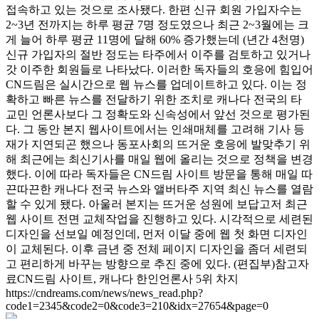
접속하고 있는 것으로 조사됐다. 한편 신규 회원 가입자수는
2~3년 전까지는 하루 평균 7명 정도였으나 최근 2~3월에는 크
게 늘어 하루 평균 11명에 달해 60% 증가했는데 (년간 4천명)
신규 가입자의 절반 정도는 타주에서 이주를 검토하고 있거나
갓 이주한 회원들로 나타났다. 이러한 독자들의 호응에 힘입어
CN드림은 실시간으로 웹 뉴스를 업데이트하고 있다. 이는 정
확하고 빠른 뉴스를 전달하기 위한 조치로 캐나다 전국의 타
교민 언론사보다 그 정확도와 신속성에서 앞선 것으로 평가된
다. 그 동안 본지 웹사이트에서는 인쇄매체를 고려해 기사 등
재가 지연되곤 했으나 동포사회의 뜨거운 호응에 발맞추기 위
해 최근에는 최신기사를 매일 웹에 올리는 것으로 정책을 변경
했다. 이에 따라 독자들은 CN드림 사이트 방문을 통해 매일 따
끈따끈한 캐나다 전국 뉴스와 앨버타주 지역 최신 뉴스를 열람
할 수 있게 됐다. 아울러 본지는 뜨거운 성원에 보답고저 최근
웹 사이트 전면 교체작업을 진행하고 있다. 시각적으로 세련된
디자인을 선보일 예정인데, 먼저 이달 중에 웹 첫 화면 디자인
이 교체된다. 이후 금년 중 전체 페이지 디자인을 좀더 세련되
고 편리하게 바꾸는 방향으로 추진 중에 있다. (편집부)참고자
료CN드림 사이트, 캐나다 한인언론사 5위 차지
https://cndreams.com/news/news_read.php?
code1=2345&code2=0&code3=210&idx=27654&page=0