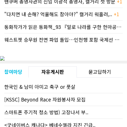
밴쿠버 총영사관의 신임 이광석 총영사, 캘거리 첫 방문
+1
"다치면 내 손해? 억울해도 참아야?" 캘거리 워홀러,..
+1
동화작가가 읽은 동화책_93 『말로 나라를 구한 헌마공..
+2
웨스트젯 승무원 전면 파업 돌입…인천행 포함 국제선 줄..
+
참여마당
자유게시판
묻고답하기
한국인 & 남미 아미고 축구 or 풋살
[KSSC] Beyond Race 자원봉사자 모집
스마트폰 주기적 청소 방법) 고장나서 부..
<굿네이버스 캐나다> 베네수엘라 지진 긴급..