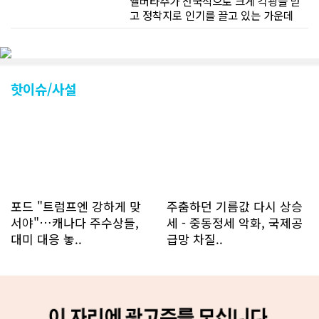
앨버타주가 전국적으로 크게 각광을 받
고 정착지로 인기를 끌고 있는 가운데
CN드림 웹사이트 방문자수가 크게 늘었
다. 약 7~8년전까지만 해도 본지 첫화면
조회건수가 하루 평균 3500건 정도였으
나 최근에는 하루 평균 4만1천건을 기록
하고 있다. 2월 15일부터 3월 15일까지
핫이슈/사설
한달 기준으로 총 접속자 수가 40,730
명에 달하며 133만건 조회수를 기록했
다. 1인당 방문수는 한달 32.25회이며
하루 평균 1.1회에 달해 거의 매일 본지
를 접속하고 있는 것으로 조사됐다. 한편
신규 회원 가입자수는 2~3년 전까지는
하루 평균 7명 정도였으나 최근 2~3월
에는 크게 늘어 하루 평균 11명에 달해
포드 "트럼프엔 강하게 맞
주춤하던 기름값 다시 상승
60% 증가했는데 (년간 4천명) 신규 가
서야"…캐나다 주수상들,
세 - 중동정세 악화, 국제공
입자의 절반 정도는 타주에서 이주를 검
대미 대응 놓..
급망 차질..
토하고 있거나 갓 이주한 회원들로 나타
났다. 이러한 독자들의 호응에 힘입어
CN드림은 실시간으로 웹 뉴스를 업데이
트하고 있다. 이는 정확하고 빠른 뉴스를
전달하기 위한 조치로 캐나다 전국의 타
교민 언론사보다 그 정확도와 신속성에