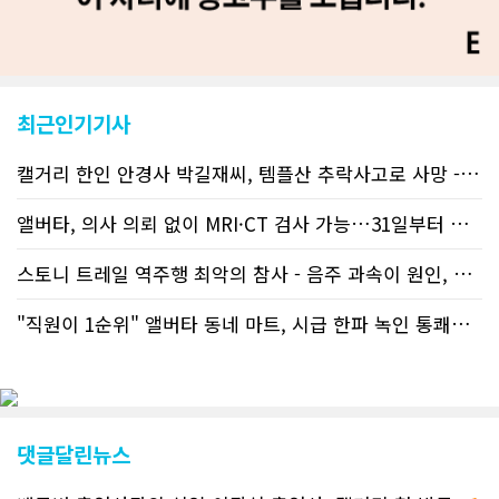
서 앞선 것으로 평가된다. 그 동안 본지
웹사이트에서는 인쇄매체를 고려해 기사
등재가 지연되곤 했으나 동포사회의 뜨
거운 호응에 발맞추기 위해 최근에는 최
신기사를 매일 웹에 올리는 것으로 정책
최근인기기사
을 변경했다. 이에 따라 독자들은 CN드
림 사이트 방문을 통해 매일 따끈따끈한
캐나다 전국 뉴스와 앨버타주 지역 최신
캘거리 한인 안경사 박길재씨, 템플산 추락사고로 사망 - 헬기 구조..
뉴스를 열람할 수 있게 됐다. 아울러 본
지는 뜨거운 성원에 보답고저 최근 웹 사
앨버타, 의사 의뢰 없이 MRI·CT 검사 가능…31일부터 자비 부..
이트 전면 교체작업을 진행하고 있다. 시
각적으로 세련된 디자인을 선보일 예정
스토니 트레일 역주행 최악의 참사 - 음주 과속이 원인, 4명 사망..
인데, 먼저 이달 중에 웹 첫 화면 디자인
이 교체된다. 이후 금년 중 전체 페이지
"직원이 1순위" 앨버타 동네 마트, 시급 한파 녹인 통쾌한 반란 ..
디자인을 좀더 세련되고 편리하게 바꾸
는 방향으로 추진 중에 있다. (편집부)참
고자료CN드림 사이트, 캐나다 한인언론
사 5위 차지
https://cndreams.com/news/news_r
code1=2345&code2=0&code3=210&
댓글달린뉴스