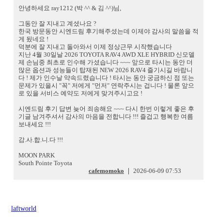
안녕하세요 ray1212 (박 ^^ & 김 ^^)님,
그동안 잘 지내고 계셨나요 ?
한국 방문동안 시엔드림 후기해주셨는데 이제야 감사의 말씀을 적
게 됬네요 !
덕분에 잘 지내고 돌아와서 이제 정상근무 시작했습니다
지난 4월 30일날 2026 TOYOTA RAV4 AWD XLE HYBRID 신모델
제 손님중 최초로 인수해 가셨습니다 ~~~ 앞으로 타시는 동안 더
많은 옵션과 성능들이 탑재된 NEW 2026 RAV4 즐기시길 바랍니
다 ! 제가 인수날 약속드렸습니다 ! 타시는 동안 궁금하신 점 또는
문제가 있을시 "꼭" 저에게 "먼저" 연락주시는 겁니다 ! 물론 앞으
로 있을 서비스 예약도 저에게 맞겨주시고요 !
시엔드림 후기 답변 늦어 죄송해요 ~~~ 다시 한번 이렇게 좋은 후
기글 남겨주셔서 감사의 마음을 전합니다 !!! 즐겁고 행복한 여름
보내세요 !!!
감.사.합.니.다 !!!
MOON PARK
South Pointe Toyota
cafemomoko
|
2026-06-09 07:53
laftworld