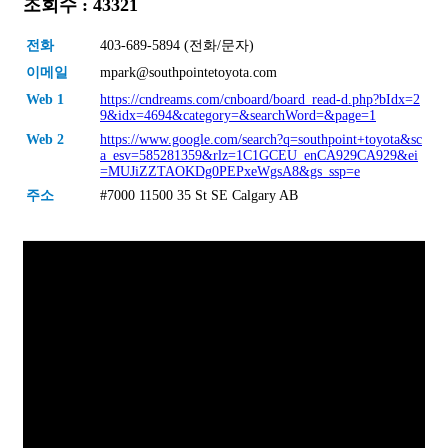
조회수 : 43321
전화
403-689-5894 (전화/문자)
이메일
mpark@southpointetoyota.com
Web 1
https://cndreams.com/cnboard/board_read-d.php?bIdx=2
9&idx=4694&category=&searchWord=&page=1
Web 2
https://www.google.com/search?q=southpoint+toyota&sc
a_esv=585281359&rlz=1C1GCEU_enCA929CA929&ei
=MUJiZZTAOKDg0PEPxeWgsA8&gs_ssp=e
주소
#7000 11500 35 St SE Calgary AB