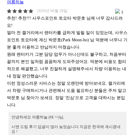
여름하늘
2026년 06월 28일
1
추천! 추천!!! 사우스포인트 토요타 박문호 님께 너무 감사드려
요!
얼마 전 캘거리에서 렌터카를 급하게 빌릴 일이 있었는데, 사우스
포인트 토요타에 계신 박문호(Park Moon-ho) 님 덕분에 너무나 기
분 좋게 이용하고 반납까지 마쳤습니다.
​원래 렌터카가 그분 담당 업무가 아니신데도 불구하고, 처음부터
끝까지 본인 일처럼 꼼꼼하게 도와주셨어요. 덕분에 비용도 합리
적으로 해결했고, 너무 친절하게 설명해주셔서 차량 이용하는 내
내 정말 편안했습니다.
​이런 정성스러운 서비스는 정말 오랜만에 받아보네요. 캘거리에
서 차량 구매하시거나 관련해서 도움 필요하신 분들은 주저 말고
박문호 님 찾아가 보세요. 정말 '진심'으로 고객을 대하시는 분입
니다.
안녕하세요 여름하늘 (태 ^^)님,
시엔 드림 후기 답글이 많이 늦었습니다 지금은 한국에 계시겠네
요 !