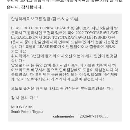
추천해 드리고 싶습니다. 박문호 어드바이져님 좋은 차량 잘 타겠
습니다. 감사합니다.
안녕하세요 보고픈 얼굴 (김 ^^ & 송 ^^)님,
LEASE RETURN TO NEW LEASE 차량 알아보러 지난 6월달에 방
문하시고 원하시던 조건과 맞추게 되어 2022 TOYOTA RAV4 AWD
LE GASOLINE에서 2026 TOYOTA RAV4 AWD LE HYBRID 차량
(운까지 좋아) 한달만에 새차 인수해 드릴수 있어서 정말 기분좋았
습니다 ! 특별히 LEASE END가 이번달말이어서 깔끔하게 계약이
되었네요
위니펙에서 3년전에 캘거리 이사오신 덕분에 제가 인연이 된것같
습니다 ~
앞으로 타시는 동안 많이 즐기시길 바랍니다 가솔린 차량에서 하
이브리드로 바꾸셔서 앞으로 연비절감에도 도움이 되실겁니다 약
속드렸습니다 !!! 언제든 궁금하신점 또는 이슈있으실때 "꼭" 저에
게 "먼저" 연락주시면 제가 적게나마 도움이 될것입니다 !
오늘도 즐거운 하루 보내시고 꼭 안전운전 부탁드리겠습니다 !
감.사.합.니.다 !!!
MOON PARK
South Pointe Toyota
cafemomoko
|
2026-07-11 06:55