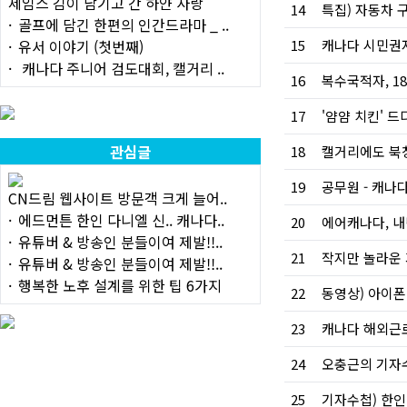
제임스 김이 남기고 간 하얀 사랑
14
특집) 자동차 
골프에 담긴 한편의 인간드라마 _ ..
15
캐나다 시민권자
유서 이야기 (첫번째)
캐나다 주니어 검도대회, 캘거리 ..
16
복수국적자, 1
17
관심글
18
캘거리에도 북
19
공무원 - 캐나다
CN드림 웹사이트 방문객 크게 늘어..
에드먼튼 한인 다니엘 신.. 캐나다..
20
유튜버 & 방송인 분들이여 제발!!..
21
유튜버 & 방송인 분들이여 제발!!..
행복한 노후 설계를 위한 팁 6가지
22
동영상) 아이폰
23
24
25