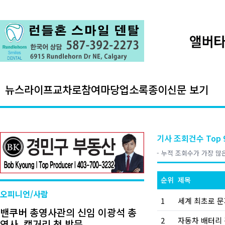
뉴스
라이프
교차로
참여마당
업소록
종이신문 보기
기사 조회건수 Top 
- 누적 조회수가 가장 많은
순위
제목
오피니언/사람
1
밴쿠버 총영사관의 신임 이광석 총
2
영사, 캘거리 첫 방문