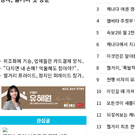
3
4
앨버타 주정부 
5
6
캐나다에서 치과 기
7
위조화폐 기승, 업체들은 카드결제 방식..
8
"다치면 내 손해? 억울해도 참아야?"..
캘거리 프라이드, 정치인 퍼레이드 참가..
9
현행 비자의 유지
10
이민갈 때 가
11
모든것이 새롭다
12
되짚어보는 캐
관심글
13