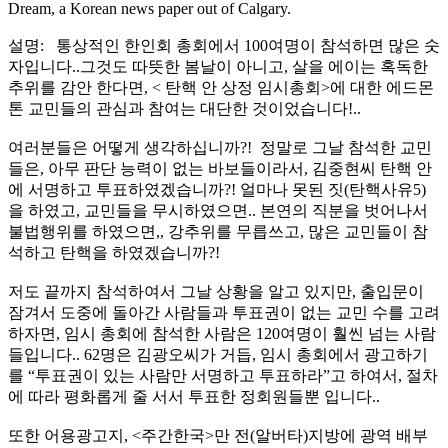
Dream, a Korean news paper out of Calgary.
설명: 통상적인 한인회 총회에서 100여명이 참석하면 많은 숫
자입니다..그것도 따뜻한 봄날이 아니고, 살을 에이는 혹독한
추위를 감안 한다면, < 탄핵 안 상정 임시총회>에 대한 에드몬
톤 교민들의 관심과 참여는 대단한 것이었습니다!..
여러분들은 어떻게 생각하십니까?! 정말로 그날 참석한 교민
들은, 아무 판단 능력이 없는 바보들이라서, 김중현씨 탄핵 안
에 서명하고 투표하였겠습니까?! 얼마나 못된 짓(탄핵사유5)
을 하였고, 교민들을 무시하였으면.. 본연의 직분을 벗어나서
불법행위를 하였으면,, 강추위를 무릅쓰고, 많은 교민들이 참
석하고 탄핵을 하였겠습니까?!
저도 끝까지 참석하여서 그날 상황을 알고 있지만, 출입문이
잠겨서 도중에 돌아간 사람들과 투표권이 없는 교민 수를 고려
하자면, 임시 총회에 참석한 사람은 120여명이 훨씬 넘는 사람
들입니다.. 62명은 김광오씨가 거듭, 임시 총회에서 광고하기
를 “투표권이 있는 사람만 서명하고 투표하라”고 하여서, 절차
에 따라 평화롭게 줄 서서 투표한 정회원들뿐 입니다..
또한 어용광고지, <주간한국>만 전(알버타)지방에 광역 배부