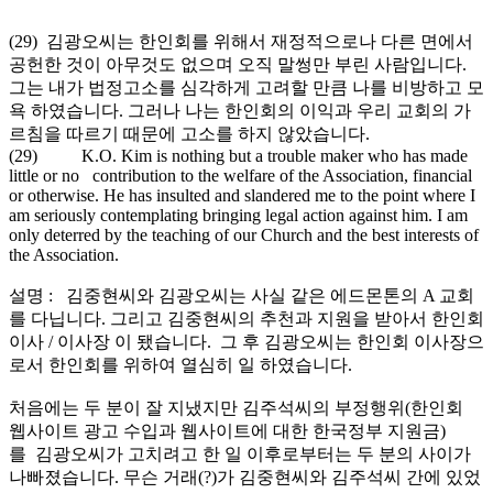
(29) 김광오씨는 한인회를 위해서 재정적으로나 다른 면에서
공헌한 것이 아무것도 없으며 오직 말썽만 부린 사람입니다.
그는 내가 법정고소를 심각하게 고려할 만큼 나를 비방하고 모
욕 하였습니다. 그러나 나는 한인회의 이익과 우리 교회의 가
르침을 따르기 때문에 고소를 하지 않았습니다.
(29) K.O. Kim is nothing but a trouble maker who has made
little or no contribution to the welfare of the Association, financial
or otherwise. He has insulted and slandered me to the point where I
am seriously contemplating bringing legal action against him. I am
only deterred by the teaching of our Church and the best interests of
the Association.
설명 : 김중현씨와 김광오씨는 사실 같은 에드몬톤의 A 교회
를 다닙니다. 그리고 김중현씨의 추천과 지원을 받아서 한인회
이사 / 이사장 이 됐습니다. 그 후 김광오씨는 한인회 이사장으
로서 한인회를 위하여 열심히 일 하였습니다.
처음에는 두 분이 잘 지냈지만 김주석씨의 부정행위(한인회
웹사이트 광고 수입과 웹사이트에 대한 한국정부 지원금)
를 김광오씨가 고치려고 한 일 이후로부터는 두 분의 사이가
나빠졌습니다. 무슨 거래(?)가 김중현씨와 김주석씨 간에 있었