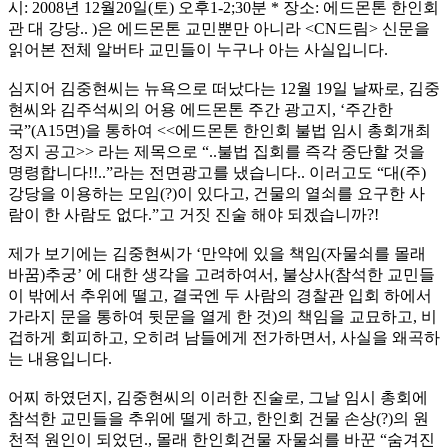
시: 2008년 12월20일(토) 오후1-2;30분 * 장소: 에드몬톤 한인회
관 대 강당.. )은 에드몬톤 교민뿐만 아니라 <CN드림> 신문을
읽어본 전체 알버타 교민들이 누구나 아는 사실입니다.
심지어 김중현씨는 뉴욕으로 떠났다는 12월 19일 날짜로, 김중
현씨와 김주석씨의 어용 에드몬톤 주간 광고지, ‘주간한
국”(A15면)을 통하여 <<에드몬톤 한인회 불법 임시 총회개최
정지 공고>> 라는 제목으로 “..불법 집회를 즉각 중단할 것을
명령합니다!!..”라는 전면광고를 냈습니다.. 이러고도 “대(주)
강당을 이용하는 모임(?)이 있다고, 건물의 열쇠를 요구한 사
람이 한 사람도 없다.”고 거짓 진술 해야 되겠습니까?!
제가 보기에는 김중현씨가 ‘만약에 있을 책임(자물쇠를 몰래
바꿈)추궁’ 에 대한 생각을 고려하여서, 불상사(참석한 교민들
이 밖에서 추위에 떨고, 결국엔 두 사람의 경찰관 입회 하에서
가라지 문을 통하여 뒷문을 열게 한 것)의 책임을 교묘하고, 비
겁하게 회피하고, 오히려 남들에게 전가하면서, 사실을 왜곡하
는 내용입니다.
어찌 하였던지, 김중현씨의 이러한 진술로, 그날 임시 총회에
참석한 교민들을 추위에 떨게 하고, 한인회 건물 손상(?)의 원
천적 원인이 되었던., 몰래 한인회건물 자물쇠를 바꾼 “숨겨진