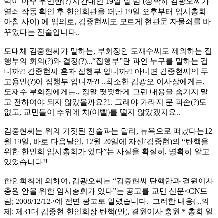
박이 아주 우연한(?) 시간대인 19일 날 밤 (정확히 김광오씨가
열쇠 작동 확인 후 한인회관을 떠난 19일 오후부터 임시총회
아침 사이) 에 임의로, 김중현씨도 모르게 현관문 자물쇠를 바
꾸었다는 진술입니다..
도대체 김중현씨가 말하는, 부회장인 도재수씨도 제외하는 집
행부의 회의(?)와 결정(?)..,“집행부”란 과연 누구를 말하는 겁
니까?! 김중현씨 혼자 집행부 입니까?! 아니면 김중현씨의 두
고용인(?)이 집행부 입니까?! ..최소한 김광오 이사장에게는,
도재수 부회장에게는., 정말 떳떳하게 그런 내용을 숨기지 말
고 전하여야 되지 않았을까요?!.. 그래야 가라지 문 파손(?)도
없고, 교민들이 추위에 치(이빨)를 떨지 않았겠지요..
김중현씨는 위의 거짓된 진술과는 달리, 뉴욕으로 떠났다는12
월 19일, 바로 다음날인, 12월 20일에 자신(김중현)의 “탄핵을
위한 한인회 임시총회가 있다”는 사실을 확실히, 명확히 알고
있었습니다!!
한인회칙에 의하여, 김광오씨는 “김중현씨 탄핵안과 결원이사
충원 안을 위한 임시총회가 있다”는 공고를 교민 신문<CN드
림; 2008/12/12>에 전면 광고로 알렸습니다. 그러한 내용( ..의
제; 제31대 김중현 한인회장 탄핵(안), 결원이사 충원 * 총회 일