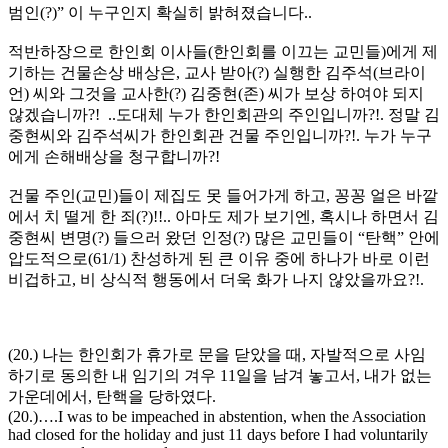
범인(?)” 이 누구인지 확실히 밝혀졌습니다..
적반하장으로 한인회 이사들(한인회를 이끄는 교민들)에게 제
기하는 건물손상 배상은, 교사 받아(?) 실행한 김주석(브라이
언) 씨와 그것을 교사한(?) 김중현(존) 씨가 보상 하여야 되지
않겠습니까?! ..도대체 누가 한인회관의 주인입니까?!. 정말 김
중현씨와 김주석씨가 한인회관 건물 주인입니까?!. 누가 누구
에게 손해배상을 청구합니까?!
건물 주인(교민)들이 제집도 못 들어가게 하고, 꽁꽁 얼은 바깥
에서 치 떨게 한 죄(?)!!.. 아마도 제가 보기엔, 혹시나 하면서 김
중현씨 변명(?) 들으러 왔던 인정(?) 많은 교민들이 “탄핵” 안에
압도적으로(61/1) 찬성하게 된 큰 이유 중에 하나가 바로 이런
비겁하고, 비 상식적 행동에서 더욱 화가 나지 않았을까요?!.
(20.) 나는 한인회가 휴가로 문을 닫았을 때, 자발적으로 사임
하기로 동의한 내 임기의 겨우 11일을 남겨 놓고서, 내가 없는
가운데에서, 탄핵을 당하였다.
(20.)….I was to be impeached in abstention, when the Association
had closed for the holiday and just 11 days before I had voluntarily