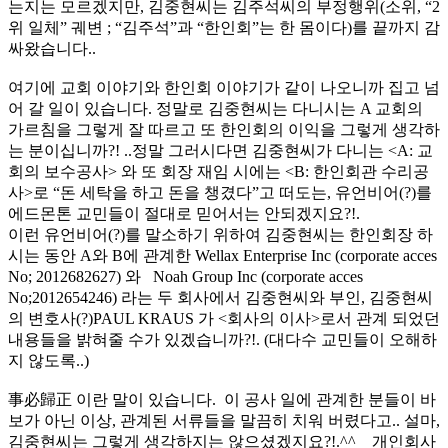
는지는 모르겠지만, 김중현씨는 김주석씨의 부정행위(소위, “2
위 일체” 궤변 ; “김주석”과 “한인회”는 한 몸이다)를 끝까지 감
싸왔습니다..
여기에 교회 이야기와 한인회 이야기가 같이 나오니까 집고 넘
어 갈 일이 있습니다. 정말로 김중현씨는 다니시는 A 교회의
가르침을 그렇게 잘 따르고 또 한인회의 이익을 그렇게 생각하
는 분이십니까?! ..정말 그러시다면 김중현씨가 다니는 <A: 교
회의 보수공사> 와 또 회장 재임 시에는 <B: 한인회관 수리공
사>로 “돈 세탁을 하고 돈을 챙겼다”고 떠도는, 유언비어(?)를
에드몬톤 교민들이 절대로 믿어서는 안되겠지요?!.
이런 유언비어(?)를 말소하기 위하여 김중현씨는 한인회장 하
시는 동안 A와 B에 관계한 Wellax Enterprise Inc (corporate acces
No; 2012682627) 와 Noah Group Inc (corporate acces
No;2012654246) 라는 두 회사에서 김중현씨와 부인, 김중현씨
의 변호사(?)PAUL KRAUS 가 <회사의 이사>로서 관계 되었던
내용들을 밝혀줄 수가 있겠습니까?!. (대다수 교민들이 오해하
지 않도록..)
事必歸正 이란 말이 있습니다. 이 공사 일에 관계한 분들이 바
보가 아닌 이상, 관계된 서류들을 말끔히 치워 버렸다고.. 설마,
김중현씨는 그렇게 생각하지는 않으셨겠지요?!.^^ 개인회사