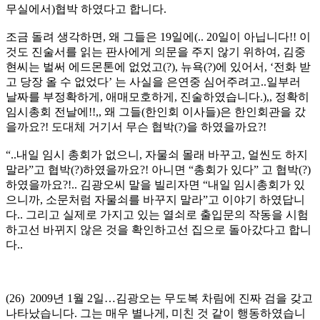
무실에서)협박 하였다고 합니다.
조금 돌려 생각하면, 왜 그들은 19일에(.. 20일이 아닙니다!! 이
것도 진술서를 읽는 판사에게 의문을 주지 않기 위하여, 김중
현씨는 벌써 에드몬톤에 없었고(?), 뉴욕(?)에 있어서, ‘전화 받
고 당장 올 수 없었다’ 는 사실을 은연중 심어주려고..일부러
날짜를 부정확하게, 애매모호하게, 진술하였습니다.),, 정확히
임시총회 전날에!!,, 왜 그들(한인회 이사들)은 한인회관을 갔
을까요?! 도대체 거기서 무슨 협박(?)을 하였을까요?!
“..내일 임시 총회가 없으니, 자물쇠 몰래 바꾸고, 얼씬도 하지
말라”고 협박(?)하였을까요?! 아니면 “총회가 있다” 고 협박(?)
하였을까요?!.. 김광오씨 말을 빌리자면 “내일 임시총회가 있
으니까, 소문처럼 자물쇠를 바꾸지 말라”고 이야기 하였답니
다.. 그리고 실제로 가지고 있는 열쇠로 출입문의 작동을 시험
하고선 바뀌지 않은 것을 확인하고선 집으로 돌아갔다고 합니
다..
(26) 2009년 1월 2일…김광오는 무도복 차림에 진짜 검을 갖고
나타났습니다. 그는 매우 별나게, 미친 것 같이 행동하였습니