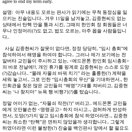
agree to end my term early.
설명: 아무 내용도 모르는 판사가 읽기에는 무척 동정심을 일
으키는 진술입니다.. 겨우 11일을 남겨놓고, 김중현씨도 없는
상태에서 탄핵 안을 통과 시킨, 그때의 한인회 정 회원들은 너
무나 인정머리(?)도 없고, 법도 모르는, 아주 몹쓸 사람들입니
다..
사실 김중현씨가 잘못이 없다면, 정정 당당히, “임시 총회”에
참석하여서 해명을 하여야 합니다.. 그러나 제가 보기에는 전
알버타 교민들이 주시하고 있는, <에드몬톤 한인회 임시총회>
의 바로 전날에!!, 개인 휴가를 핑계로 김중현씨는 스스로 도망
(?)갔습니다.. “몰래 자물쇠 바꿔 치기” 라는 훌륭한(?) 계략을
세워 놓고서., 그로 인한 “임시총회의 무산”을 기대하면서., 한
인회관을 찾은 많은 교민들의 “해명”기대를 져버리고, 김중현
씨는 ‘나 찾지마” 뉴욕 행 비행기(?)를 탔습니다..
정말 어이가 없는, “자물쇠 작전(?)” 버리고.. 에드몬톤 교민들
에게 오만불손한 <명령공고> 하지 마시고.., 겸허하게 반성하
면서, 도망(?)가지 말고 임시총회에 참석 하였더라면.., 김중현
씨는 최소한 “탄핵”은 면하지 않았을까 생각합니다.. 그렇게
하였더라면 이런 불쌍한(?) 진술을 백인판사 앞에서 할 필요도