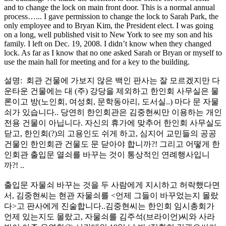
and to change the lock on main front door. This is a normal annual
process…... I gave permission to change the lock to Sarah Park, the
only employee and to Bryan Kim, the President elect. I was going
on a long, well published visit to New York to see my son and his
family. I left on Dec. 19, 2008. I didn’t know when they changed
lock. As far as I know that no one asked Sarah or Bryan or myself to
use the main hall for meeting and for a key to the building.
설명: 회관 건물에 가보지 않은 백인 판사는 잘 모르겠지만 다
운타운 건물에는 대 (주) 강당을 제외하고 한인회 사무실은 물
론이고 방(노인회, 여성회, 문학동아리, 도서실..) 마다 문 자물
쇠가 있습니다.. 당연히 한인회관은 김중현씨만 이용하는 개인
전용 건물이 아닙니다. 자신의 휴가에 맞추어 한인회 사무실도
닫고, 한인회(?)의 고용인도 쉬게 하고, 심지어 교민들의 공공
건물인 한인회관 건물도 문 닫아야 합니까?! 그리고 어떻게 한
인회관 출입문 열쇠를 바꾸는 것이 통상적인 연례행사입니
까?! ..
출입문 자물쇠 바꾸는 것을 두 사람에게 지시하고 허락했다면
서, 김중현씨는 현관 자물쇠를 <언제 그들이 바꾸었는지 몰랐
다>고 판사에게 진술합니다..김중현씨는 한인회 임시총회가
언제 있는지도 몰랐고, 자물쇠를 김주석(브라이언)씨와 사라