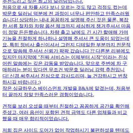
추천드리고 싶은 최고의 딜러님입니다.
처음으로 새 차를 사다 보니 모르는 것도 많고 걱정도 컸는데
박문호 딜러님 덕분에 전 과정이 너무나 편안하고 만족스러웠
습니다! 상담하는 내내 꼼꼼하게 설명해 주신 것은 물론, 복잡
한 서류 절차와 차량 옵션 체크까지 세심하게 챙겨주셔서 마음
이 정말 든든했습니다. 차량 출고 날에도 긴 시간 할애해 가며
기능을 친절하게 하나하나 설명해 주셔서 큰 도움이 되었는데
요, 특히 정비사 출신이셔서 그런지 디테일한 부분까지 전문적
으로 말씀해 주셔서 신뢰가 팍팍 갔습니다 ?? 다른분 리뷰에도
있지만 마지막에 "진짜 서비스는 이제부터 시작"이라는 진심
어린 말씀에는 깊은 감동을 받았습니다. 앞으로 주변에 차 구
매하려는 분이 있다면 무조건 박문호 딜러님 강력 추천입니
다! 신경 써주셔서 진심으로 감사드리며, 늘 건강하시고 번창
하시길 바랍니다 :)
작은 싱글하우스 베이스먼트 개발을 B&A에 맡겼는데, 처음부
터 끝까지 정말 만족스러운 경험이었습니다.
견적을 보러 오셨을 때부터 친절하고 꼼꼼하게 공간을 확인해
주셨고, 여러 옵션이 포함된 견적 금액도 다른 업체들과 비교
했을 때 매우 합리적이었습니다.
저희 집은 사이드 도어가 없어 작업하시기 불편하셨을 텐데도