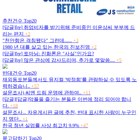
추천건수 Top20
[답글][re] 취업비자를 받기위해 준비중인 이윤상씨 부부께 드
리는 편지
+2
"천안함은 격침됐다" 그런데......
+3
1980 년 대를 살고 있는 한국의 진보진영
+2
[답글][re] 토마님: 진화론은 "사실"인가요?
[답글][re] 많은 관심에 감사드리며, 추가로 몇말씀....
+5
반대건수 Top20
재외동포분들께서도 뮤지컬 '박정희'를 관람하실 수 있도록 노
력하겠습니..
+57
설문조사) 씨엔 드림 운영에 관하여..
+11
[답글][답글]악플을 즐기는 분들은 이번에 정리 되어야 합니
다.
+18
설문조사... 자유게시판 글에 추천, 반대 표시한 사람이 누구인
지 명단..
+1
한국 청년 실업률 사상 최고치 9.9%
+47
묻고답하기 Top20