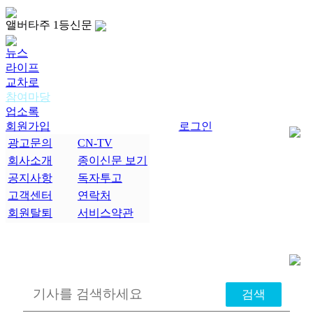
앨버타주 1등신문
뉴스
라이프
교차로
참여마당
업소록
회원가입
로그인
광고문의
CN-TV
회사소개
종이신문 보기
공지사항
독자투고
고객센터
연락처
회원탈퇴
서비스약관