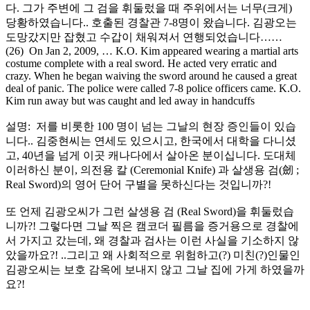
다. 그가 주변에 그 검을 휘둘렀을 때 주위에서는 너무(크게)
당황하였습니다.. 호출된 경찰관 7-8명이 왔습니다. 김광오는
도망갔지만 잡혔고 수갑이 채워져서 연행되었습니다……
(26) On Jan 2, 2009, … K.O. Kim appeared wearing a martial arts
costume complete with a real sword. He acted very erratic and
crazy. When he began waiving the sword around he caused a great
deal of panic. The police were called 7-8 police officers came. K.O.
Kim run away but was caught and led away in handcuffs
설명: 저를 비롯한 100 명이 넘는 그날의 현장 증인들이 있습
니다.. 김중현씨는 연세도 있으시고, 한국에서 대학을 다니셨
고, 40년을 넘게 이곳 캐나다에서 살아온 분이십니다. 도대체
이러하신 분이, 의전용 칼 (Ceremonial Knife) 과 살생용 검(劒 ;
Real Sword)의 영어 단어 구별을 못하신다는 것입니까?!
또 언제 김광오씨가 그런 살생용 검 (Real Sword)을 휘둘렀습
니까?! 그렇다면 그날 찍은 캠코더 필름을 증거용으로 경찰에
서 가지고 갔는데, 왜 경찰과 검사는 이런 사실을 기소하지 않
았을까요?! ..그리고 왜 사회적으로 위험하고(?) 미친(?)인물인
김광오씨는 보호 감옥에 보내지 않고 그날 집에 가게 하였을까
요?!