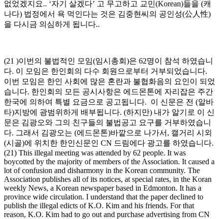
없었겠지요.. ‘자기 살겠다’ 고 무고하고 교민(Korean)들을 (캐
나다) 법정에서 욕 먹인다는 것은 김중현씨의 공인성(公人性)
을 다시금 의심하게 됩니다..
(21 )이번의 불법적인 모임(임시총회)은 62명이 참석 하였습니
다. 이 모임은 한인회의 다수 회원으로부터 거부되었습니다.
이번 모임은 한인 사회에 많은 혼란과 불협화음의 요인이 되었
습니다. 한인회의 모든 공시사항은 에드몬톤에 자리잡은 주간
한국에 의하여 특별 요금으로 공고됩니다. 이 신문은 전 (알바
타)지방에 광범위하게 배부됩니다. (하지만) 내가 알기로 이 신
문은 김광오와 그의 친구들의 불법공고 요구를 거부하였습니
다. 그래서 김광오는 (에드몬톤)바깥으로 나가서, 캘거리 시외
(시골)에 위치한 한인신문인 CN 드림에다 광고를 하였습니다.
(21) This illegal meeting was attended by 62 people. It was
boycotted by the majority of members of the Association. It caused a
lot of confusion and disharmony in the Korean community. The
Association publishes all of its notices, at special rates, in the Koran
weekly News, a Korean newspaper based in Edmonton. It has a
province wide circulation. I understand that the paper declined to
publish the illegal edicts of K.O. Kim and his friends. For that
reason, K.O. Kim had to go out and purchase advertising from CN