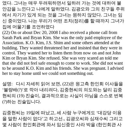
였다. 그녀는 매우 두려워하면서 일하러 가는 것에 대하여 불
안감을 느낀다고 나에게 말하였다. 김광오와 그의 친구들 주위
에서 자기가 있게 되는 것을 그녀는 원하지 않았다. 그녀는 임
신 중이었다. 나는 우리가 어떤 조치(정리)를 할 때까지 그녀가
집에 머물기를 조언하였다
(22) On or about Dec 20, 2008 I also received a phone call from
Sarah Park and Bryan Kim. She was the only paid employee of the
Association. K.O. Kim, J.S. Shim and some others attended at the
building. They wanted threatened her and insisted that they were in
control. They wanted her to listen them from now on and not John
Kim or Bryan Kim. She refused. She was very scared an told me
that she did not feel safe enough to come to work. She did not want
to be around K.O. Kim and his friends. She was pregnant. I advised
her to stay home until we could sort something out.
설명: 다시 자세히 읽어 보면, (22)은 원고측 한인회 이사들을
‘불량배(?)’로 깍아 내리려다, 김중현씨의 의도와는 달리 김중
현씨의 (19) 진술이, 결과적으로는 사실이 아님을 스스로 번복
(?)하는 진술입니다.
김중현씨는 19일에 떠났고, 세 사람 누구에게도 ‘대강당 이용
을 말한 사람이 없다’고 하고선., 김광오씨와 심재수씨 그리고
몇 사람이 한인회관에 와서 임신중인 사라 박을 (한인회관 사