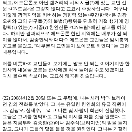
되고, 에드몬톤도 아닌 캘거리의 시외 시골(?)에 있는 교민 신
문 <CN드림>은 그렇지 않다고 교묘히 주장하십니다.. 더구나
이렇게 광역지역을 커버하는 영향력 있는<주간한국>은 김광
오씨와 그의 친구들(?)의 불법(?)행위를 단호히 거절 했기에 영
향력(?) 없는(?) 시골(?) 한인신문 <CN드림>에만 광고를 하였
다.. 하지만 결과적으로 에드몬톤 한인 지역에는 배부가 잘 되
지를 않아서, 김중현씨와 대다수 에드몬톤 교민들은 임시총회
공고를 몰랐고, “대부분의 교민들이 보이콧트 하였다” 는 그런
내용입니다..
저를 비롯하여 교민들이 보기에는 말도 안 되는 이야기지만 한
인사회 내용을 모르는 판사에겐 먹혀 들어갈 수도 있겠지요..
다시 볼수록 속보이는, 교묘히 왜곡된 진술입니다..
(22) 2008년12월 20일 또는 그 무렵에, 나는 사라 박과 브라이
언 김의 전화를 받았다. 그녀는 유일한 한인회의 유급 직원이
다. 김광오, 심재수, 그리고 다른 몇 사람이 회관에 진입했다.
그들은 그녀를 협박하고 그들의 지시를 따를 것을 원했다. 그
들은 지금부터 김중현(존)이나 김주석(브라이언)의 말을 듣지
말고, 그녀가 그들의 말을 들을 것을 원하였다. 그녀는 거절하