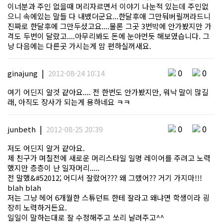
이너분과 주인 없을때 머리자르면서 이야기 나눈적 있는데 주인없
으니 속에있는 말들 다 내뱄더군요...한달후애 그만둬버릴꺼라드니
진짜로 한달후에 그만두셨고요....물론 그곳 3번박에 안가봤지만 가
격도 두번이 달랐고....아무리봐도 돈에 눈아먼듯 해보였습니다. 그
냥 다음에는 다른곳 가시는게 맘 편하실꺼새요.
|
0
0
ginajung
2012-08-24 10:14
여기 어딘지 알것 같아요.... 전 한번도 안가봤지만, 워낙 말이 많길
래, 아직도 장사가 되는게 용하네요 ㅋㅋ
|
0
0
junbeth
2012-08-25 20:39
저도 어딘지 알거 같아요.
제 친구가 며칠전에 새로운 머리스타일 일명 레이어를 주려고 노력
했지만 층층이 난 일자머리.....
전 말했&#52012; 어디서 잘랐어??? 왜 그랬어?? 거기 가지마!!!
blah blah
저는 그냥 헤어 6개월한 스튜던트 한테 잘라고 왜냐면 학생이라 굉
장히 노력하거든요.
일일이 말하는대로 잘 수정해주고 쏘리 날려주고^^