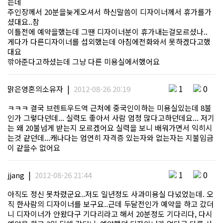
는데
주인장께서 20분을늦게오셔서 하신말씀이 디자이너께서 휴가를가
셨대요..참
이틀전에 예약을했는데 그땐 디자이너분이 휴가내는걸모르셨나..
게다가 다른디자이너를 섭외했는데 아침에전화와서 못하겠다고했
대요
깎아준다고하셨는데 그냥 다른 미용실에서했어요
|
1
0
맑은영혼의소유자
2012-08-26 20:19
ㅋㅋㅋ 결국 브렌트우드역 근처에 중국인이하는 미용실있는데 8불
인가 그렇다던데... 실력도 좋아서 사람 엄청 많다고하던데요... 저기
는 왜 20불넘게 받는지 모르겠어요 실력을 보니 배워가면서 익히시
는것 같던데...캐나다는 엄연히 자격증 있는자와 없는자는 지불임금
이 같을수 없어요
|
1
0
jjang
2012-08-26 21:44
아직도 정신 못차렸군요..저도 일년정도 사과미용실 다녔었는데. 오
직 한사람의 디자이너를 보구요..근데 두달전인가 예약을 하고 갔더
니 디자이너가 안왔다구 기다리라고 해서 20분정도 기다리다, 다시