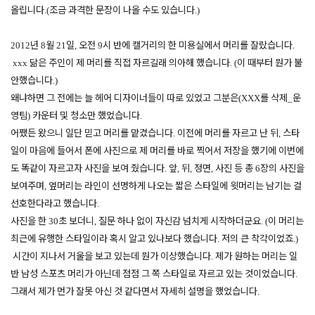
올립니다
조금
과격한
문장이
나올
수도
있습니다
.(
.)
년
월
일
오전
시
반에
캘거리의
한
미용실에서
머리를
잘랐습니다
2012
8
21
,
9
.
닮은
주인이
제
머리를
직접
자르길래
의아해
했습니다
이
때부터
뭔가
불
xxx
. (
안했습니다
.)
왜냐하면
그
전에는
늘
헤어
디자이너들이
따로
있었고
그분은
를
삭제
운
(XXX
_
영팀
카운터
및
청소만
했었습니다
)
.
어쨌든
왔으니
일단
믿고
머리를
맡겼습니다
이전에
머리를
자르고
난
뒤
스타
.
,
일이
마음에
들어서
폰에
사진으로
제
머리를
바로
찍어서
저장을
했기에
이번에
도
똑같이
자르고자
사진을
보여
줬습니다
앞
뒤
정면
사진
등
총
장의
사진을
.
,
,
,
6
보여주며
옆머리는
라인이
선명하게
나오는
짧은
스타일에
윗머리는
남기는
걸
,
선호한다라고
했습니다
.
사진을
한
초
보더니
질문
하나
없이
자신감
넘치게
시작하더군요
이
머리는
30
,
. (
최근에
유행한
스타일이라
혹시
알고
있나보다
했습니다
저의
큰
착각이었죠
.
.)
시간이
지나서
거울을
보고
있는데
뭔가
이상했습니다
제가
원하는
머리는
일
.
반
남성
스포츠
머리가
아닌데
점점
그
쪽
스타일로
자르고
있는
것이었습니다
.
그래서
제가
먼가
잘못
아신
것
같다면서
자세히
설명을
했었습니다
.