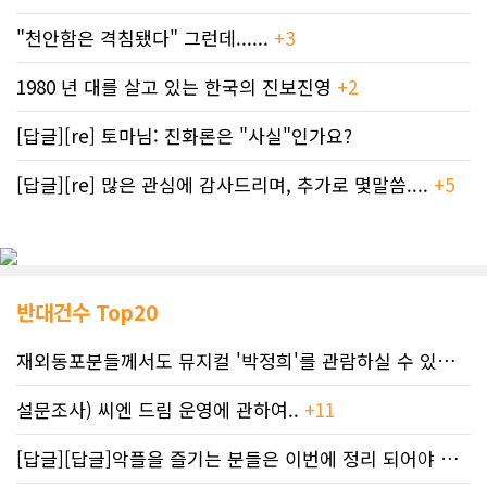
"천안함은 격침됐다" 그런데......
+3
1980 년 대를 살고 있는 한국의 진보진영
+2
[답글][re] 토마님: 진화론은 "사실"인가요?
[답글][re] 많은 관심에 감사드리며, 추가로 몇말씀....
+5
반대건수 Top20
재외동포분들께서도 뮤지컬 '박정희'를 관람하실 수 있도록 노력하겠습니..
설문조사) 씨엔 드림 운영에 관하여..
+11
[답글][답글]악플을 즐기는 분들은 이번에 정리 되어야 합니다.