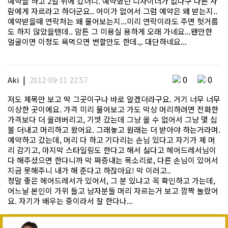
예약을 하고 2일 뒤에 갔더니. 예약했던 디자이너가 없다구 다른 사
람에게 자르라고 하더군요.. 어이가 없어서 그럼 예약은 왜 받는지..
예약받을때 연락처는 왜 물어보는지...미리 연락이라도 주면 헛거름
도 하지 않았을텐데.. 암튼 그 미용실 용하게 오래 가네요...왠만한
얼굴이면 이정도 욕먹으면 변할만도 한데.,. 대단하네요...
|
0
0
Aki
2012-09-11 22:57
저도 제목만 보고 딱 그곳이구나 바로 알겠더라구요. 거기 너무 너무
이상한 곳이에요. 가격 미리 물어보고 가도 막상 머리하려면 전화한
가격보다 더 올려버리고, 기껏 갔는데 그냥 올 수 없어서 그냥 몇 십
불 더내고 머리하고 왔어요. 그래놓고 원래는 더 받아야 하는거라며.
예약하고 갔는데, 머리 다 하고 기다리는 손님 있다고 자기가 제 머
리 감기고, 마지막 스타일링도 한다고 해서 싫다고 헤어드레서님이
다 해주셨으면 한다니까 막 짜증내는 목소리로, 다른 손님이 있어서
지금 못해주니 내가 해 준다고 하잖아요! 막 이러고..
정말 좋은 헤어드레서가 있어서, 그 분 있냐고 꼭 확인하고 가는데,
어느날 본인이 가위 들고 남자분들 머리 자르는거 보고 깜짝 놀랐어
요. 자기가 배우는 중이라서 잘 한다나...