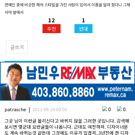
연예인
중에
비슷한
헤어
스타일을
가진
사람이
있어서
이름을
알려
줬더니
그제
서야
옆에서
12
1
추천
반대
글쓰기
|
0
0
patrasche
2012-08-24 09:50
그곳 님이 이런글 올리신다고 바뀌지 않을 그러한 곳입니다. 감색해
보시면 몇군대 요런글들이 나옵니다. 근데도 여전하져. 디자이너분
도 계속 바뀌는것 같든데 그것에도 이유가 있겠져..3년전에 한 디자