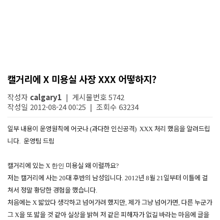
캘거리에 X 미용실 사장 XXX 어떻하지?
작성자
calgary1
| 게시물번호 5742
작성일 2012-08-24 00:25 | 조회수 63234
일부
내용이
운영원칙에
어긋나
과다한
인신공격
처리
했음을
알려드립
(
) XXX
니다
운영팀
드림
.
캘거리에
있는
미용실
왜
이럴까요
X 한인
?
저는
캘거리에
사는
대
후반의
남성입니다
년
월
일부터
이틀에
걸
20
. 2012
8
21
쳐서
정말
황당한
경험을
했습니다
.
처음에는
밟았다
생각하고
넘어가려
했지만
제가
그냥
넘어가면
다른
누군가
X
,
,
그
을
또
밟을
것
같아
실상을
밝혀
저
같은
피해자가
없길
바라는
마음에
글을
X