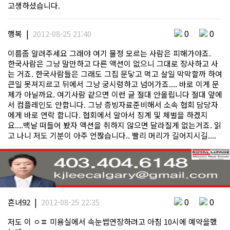
고생하셨습니다.
|
0
0
행복
2012-08-25 21:40
이름좀 알려주세요 그래야 여기 물정 모르는 사람은 피해가야죠.
한국사람은 그냥 말만하고 다른 액션이 없으니 그대로 장사하고 사
는 거죠. 한국사람들은 그래도 그집 문닿고 먹고 살일 막막할까 하여
큰일 못져지르고 뒤에서 그냥 궁시렁하고 넘어가죠.... 바로 이게 문
제가 아닐까요. 여기사람 같으면 이런 글 절대 안올립니다 절대 앞에
서 컴플레인도 안합니다. 그냥 증빙자료준비해서 소속 협회 담당자
에게 바로 연락 합니다. 협회에서 알아서 징계 및 체벌을 하겠지
요....백날 떠들어 봤자 액션을 취하지 않으면 달라질게 없는거죠. 읽
고 나니 저도 기분이 아주 언짢습니다.. 빨리 머리가 길어지시길....
|
0
0
흔녀92
2012-08-25 22:35
저도 이 ㅇㅍ 미용실에서 속눈썹연장하려고 아침 10시에 예약을했