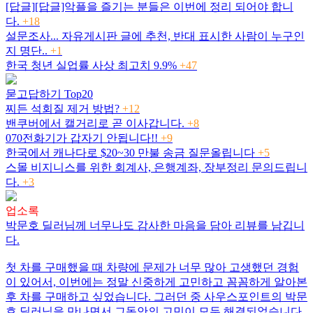
[답글][답글]악플을 즐기는 분들은 이번에 정리 되어야 합니
다.
+18
설문조사... 자유게시판 글에 추천, 반대 표시한 사람이 누구인
지 명단..
+1
한국 청년 실업률 사상 최고치 9.9%
+47
묻고답하기 Top20
찌든 석회질 제거 방법?
+12
밴쿠버에서 캘거리로 곧 이사갑니다.
+8
070전화기가 갑자기 안됩니다!!
+9
한국에서 캐나다로 $20~30 만불 송금 질문올립니다
+5
스몰 비지니스를 위한 회계사, 은행계좌, 장부정리 문의드립니
다.
+3
업소록
박문호 딜러님께 너무나도 감사한 마음을 담아 리뷰를 남깁니
다.
첫 차를 구매했을 때 차량에 문제가 너무 많아 고생했던 경험
이 있어서, 이번에는 정말 신중하게 고민하고 꼼꼼하게 알아본
후 차를 구매하고 싶었습니다. 그러던 중 사우스포인트의 박문
호 딜러님을 만나면서 그동안의 고민이 모두 해결되었습니다.