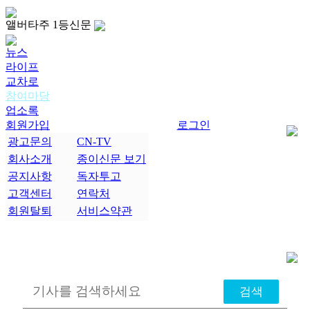
앨버타주 1등신문
뉴스
라이프
교차로
참여마당
업소록
회원가입
로그인
광고문의
CN-TV
회사소개
종이신문 보기
공지사항
독자투고
고객센터
연락처
회원탈퇴
서비스약관