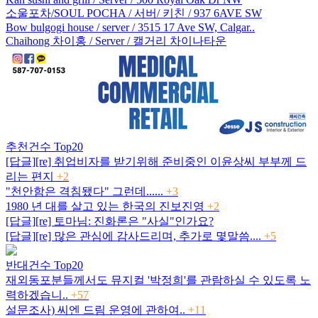
소울포차/SOUL POCHA / 서버/ 키친 / 937 6AVE SW
Bow bulgogi house / server / 3515 17 Ave SW, Calgar..
Chaihong 차이홍 / Server / 캘거리 차이나타운
추천건수 Top20
[답글][re] 취업비자를 받기위해 준비중인 이윤상씨 부부께 드
리는 편지
+2
"천안함은 격침됐다" 그런데......
+3
1980 년 대를 살고 있는 한국의 진보진영
+2
[답글][re] 토마님: 진화론은 "사실"인가요?
[답글][re] 많은 관심에 감사드리며, 추가로 몇말씀....
+5
반대건수 Top20
재외동포분들께서도 뮤지컬 '박정희'를 관람하실 수 있도록 노
력하겠습니..
+57
설문조사) 씨엔 드림 운영에 관하여..
+11