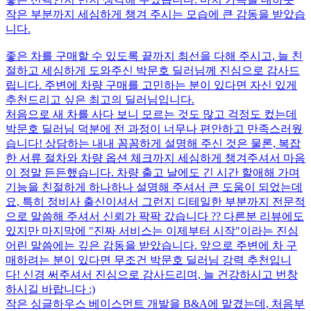
작은 부분까지 세심하게 챙겨 주시는 모습에 큰 감동을 받았습
니다.
좋은 차를 구매할 수 있도록 끝까지 최선을 다해 주시고, 늘 친
절하고 세심하게 도와주신 박문호 딜러님께 진심으로 감사드
립니다. 주변에 차량 구매를 고민하는 분이 있다면 자신 있게
추천드리고 싶은 최고의 딜러님입니다.
처음으로 새 차를 사다 보니 모르는 것도 많고 걱정도 컸는데
박문호 딜러님 덕분에 전 과정이 너무나 편안하고 만족스러웠
습니다! 상담하는 내내 꼼꼼하게 설명해 주신 것은 물론, 복잡
한 서류 절차와 차량 옵션 체크까지 세심하게 챙겨주셔서 마음
이 정말 든든했습니다. 차량 출고 날에도 긴 시간 할애해 가며
기능을 친절하게 하나하나 설명해 주셔서 큰 도움이 되었는데
요, 특히 정비사 출신이셔서 그런지 디테일한 부분까지 전문적
으로 말씀해 주셔서 신뢰가 팍팍 갔습니다 ?? 다른분 리뷰에도
있지만 마지막에 "진짜 서비스는 이제부터 시작"이라는 진심
어린 말씀에는 깊은 감동을 받았습니다. 앞으로 주변에 차 구
매하려는 분이 있다면 무조건 박문호 딜러님 강력 추천입니
다! 신경 써주셔서 진심으로 감사드리며, 늘 건강하시고 번창
하시길 바랍니다 :)
작은 싱글하우스 베이스먼트 개발을 B&A에 맡겼는데, 처음부